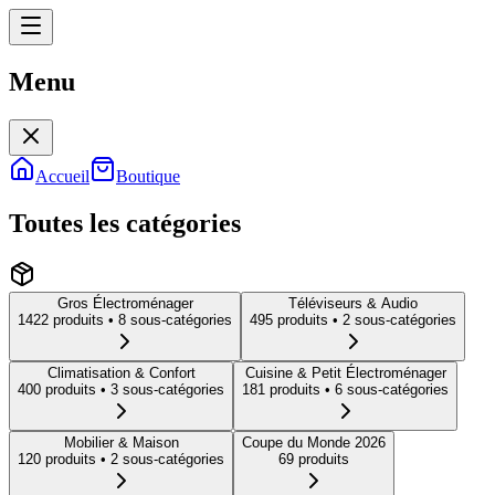
Menu
Menu
Accueil
Boutique
Toutes les catégories
Gros Électroménager
Téléviseurs & Audio
1422
produit
s
• 8 sous-catégories
495
produit
s
• 2 sous-catégories
Climatisation & Confort
Cuisine & Petit Électroménager
400
produit
s
• 3 sous-catégories
181
produit
s
• 6 sous-catégories
Mobilier & Maison
Coupe du Monde 2026
120
produit
s
• 2 sous-catégories
69
produit
s