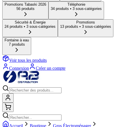
Promotions Tabaski 2026
Téléphonie
56
produit
s
34
produit
s
• 3 sous-catégories
Sécurité & Énergie
Promotions
24
produit
s
• 3 sous-catégories
13
produit
s
• 3 sous-catégories
Fontaine à eau
7
produit
s
Voir tous les produits
Connexion
Créer un compte
Connexion
Shopping cart
Accueil
Boutique
Gros Électroménager