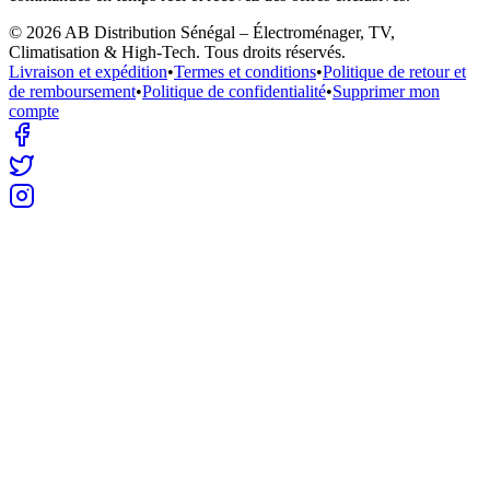
©
2026
AB Distribution Sénégal – Électroménager, TV,
Climatisation & High-Tech
. Tous droits réservés.
Livraison et expédition
•
Termes et conditions
•
Politique de retour et
de remboursement
•
Politique de confidentialité
•
Supprimer mon
compte