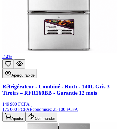
-
14
%
Ajouter aux favoris
Aperçu rapide
Aperçu rapide
Réfrigérateur - Combiné - Roch - 140L Gris 3
Tiroirs – RFR160BB - Garantie 12 mois
149 900 FCFA
175 000 FCFA
Économisez
25 100 FCFA
Ajouter
Commander