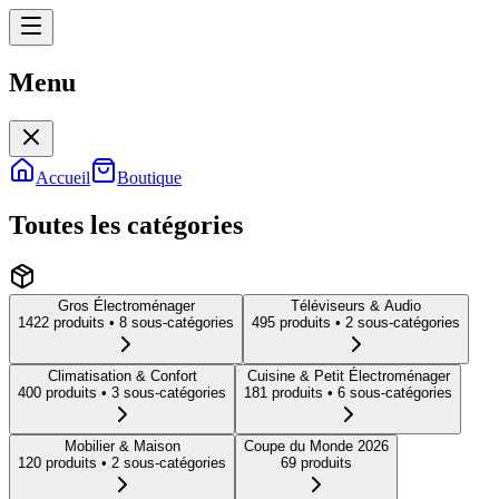
Menu
Menu
Accueil
Boutique
Toutes les catégories
Gros Électroménager
Téléviseurs & Audio
1422
produit
s
• 8 sous-catégories
495
produit
s
• 2 sous-catégories
Climatisation & Confort
Cuisine & Petit Électroménager
400
produit
s
• 3 sous-catégories
181
produit
s
• 6 sous-catégories
Mobilier & Maison
Coupe du Monde 2026
120
produit
s
• 2 sous-catégories
69
produit
s