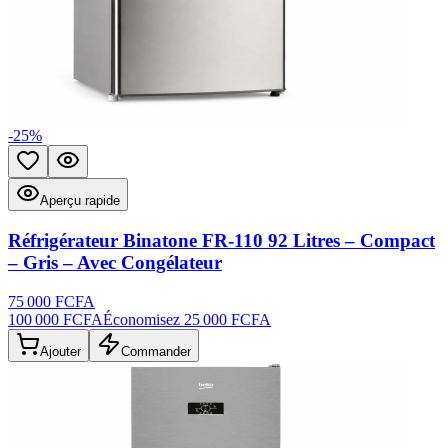
-
25
%
Ajouter aux favoris
Aperçu rapide
Aperçu rapide
Réfrigérateur Binatone FR-110 92 Litres – Compact
– Gris – Avec Congélateur
75 000 FCFA
100 000 FCFA
Économisez
25 000 FCFA
Ajouter
Commander