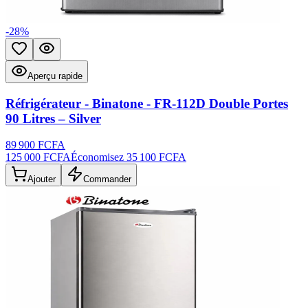
-
28
%
Ajouter aux favoris
Aperçu rapide
Aperçu rapide
Réfrigérateur - Binatone - FR-112D Double Portes
90 Litres – Silver
89 900 FCFA
125 000 FCFA
Économisez
35 100 FCFA
Ajouter
Commander