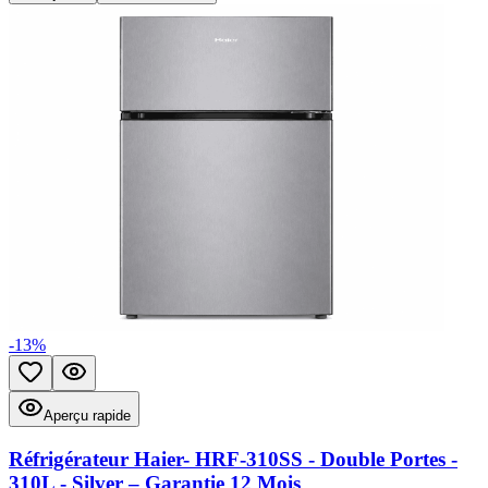
-
13
%
Ajouter aux favoris
Aperçu rapide
Aperçu rapide
Réfrigérateur Haier- HRF-310SS - Double Portes -
310L - Silver – Garantie 12 Mois