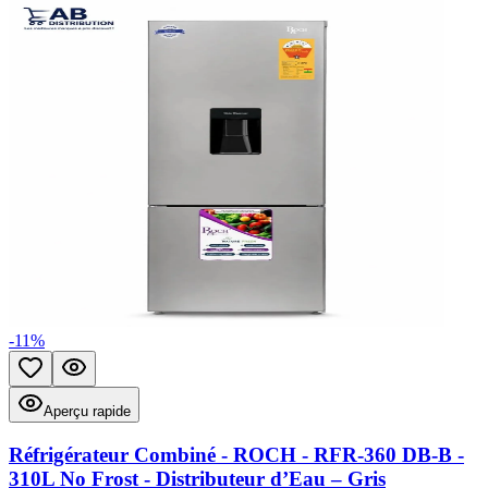
-
11
%
Ajouter aux favoris
Aperçu rapide
Aperçu rapide
Réfrigérateur Combiné - ROCH - RFR-360 DB-B -
310L No Frost - Distributeur d’Eau – Gris