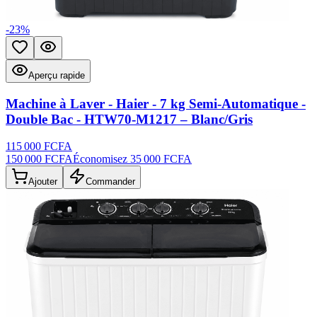
-
23
%
Ajouter aux favoris
Aperçu rapide
Aperçu rapide
Machine à Laver - Haier - 7 kg Semi-Automatique -
Double Bac - HTW70-M1217 – Blanc/Gris
115 000 FCFA
150 000 FCFA
Économisez
35 000 FCFA
Ajouter
Commander