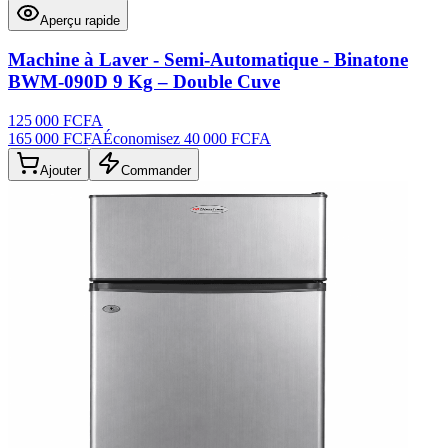
Aperçu rapide
Machine à Laver - Semi-Automatique - Binatone
BWM-090D 9 Kg – Double Cuve
125 000 FCFA
165 000 FCFA
Économisez
40 000 FCFA
Ajouter
Commander