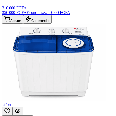
310 000 FCFA
350 000 FCFA
Économisez
40 000 FCFA
Ajouter
Commander
-
24
%
Ajouter aux favoris
Aperçu rapide