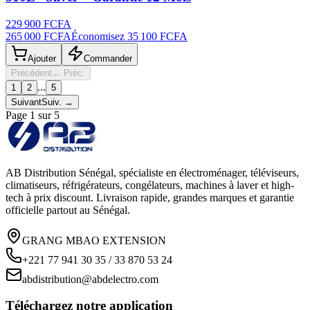
229 900 FCFA
265 000 FCFA
Économisez
35 100 FCFA
Ajouter
Commander
Précédent
← Préc.
...
1
2
5
Suivant
Suiv. →
Page
1
sur
5
AB Distribution Sénégal, spécialiste en électroménager, téléviseurs,
climatiseurs, réfrigérateurs, congélateurs, machines à laver et high-
tech à prix discount. Livraison rapide, grandes marques et garantie
officielle partout au Sénégal.
GRANG MBAO EXTENSION
+221 77 941 30 35 / 33 870 53 24
abdistribution@abdelectro.com
Téléchargez notre application