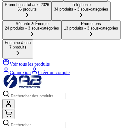
Promotions Tabaski 2026
Téléphonie
56
produit
s
34
produit
s
• 3 sous-catégories
Sécurité & Énergie
Promotions
24
produit
s
• 3 sous-catégories
13
produit
s
• 3 sous-catégories
Fontaine à eau
7
produit
s
Voir tous les produits
Connexion
Créer un compte
Connexion
Shopping cart