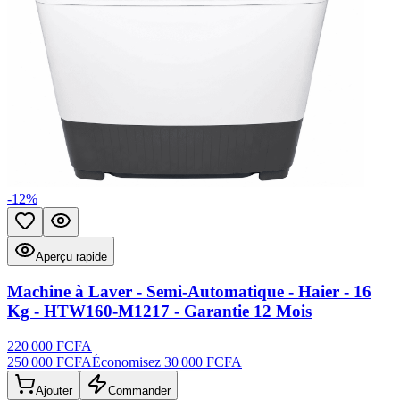
-
12
%
Ajouter aux favoris
Aperçu rapide
Aperçu rapide
Machine à Laver - Semi-Automatique - Haier - 16
Kg - HTW160-M1217 - Garantie 12 Mois
220 000 FCFA
250 000 FCFA
Économisez
30 000 FCFA
Ajouter
Commander