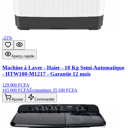
-
21
%
Ajouter aux favoris
Aperçu rapide
Aperçu rapide
Machine à Laver - Haier - 10 Kg Semi-Automatique
- HTW100-M1217 - Garantie 12 mois
129 900 FCFA
165 000 FCFA
Économisez
35 100 FCFA
Ajouter
Commander