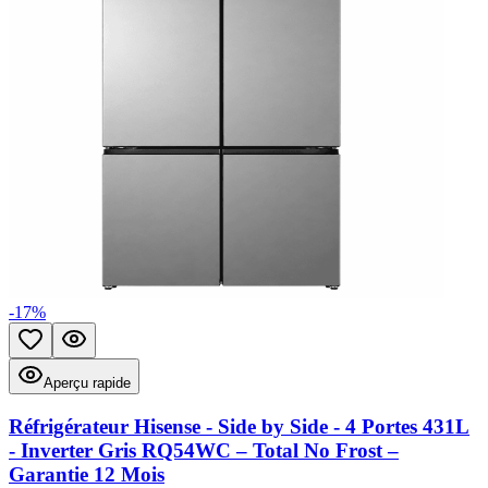
-
17
%
Ajouter aux favoris
Aperçu rapide
Aperçu rapide
Réfrigérateur Hisense - Side by Side - 4 Portes 431L
- Inverter Gris RQ54WC – Total No Frost –
Garantie 12 Mois