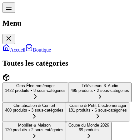
Menu
Menu
Accueil
Boutique
Toutes les catégories
Gros Électroménager
Téléviseurs & Audio
1422
produit
s
• 8 sous-catégories
495
produit
s
• 2 sous-catégories
Climatisation & Confort
Cuisine & Petit Électroménager
400
produit
s
• 3 sous-catégories
181
produit
s
• 6 sous-catégories
Mobilier & Maison
Coupe du Monde 2026
120
produit
s
• 2 sous-catégories
69
produit
s