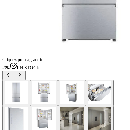
Cliquez pour agrandir
-
9
%
EN STOCK