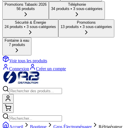
Promotions Tabaski 2026
Téléphonie
56
produit
s
34
produit
s
• 3 sous-catégories
Sécurité & Énergie
Promotions
24
produit
s
• 3 sous-catégories
13
produit
s
• 3 sous-catégories
Fontaine à eau
7
produit
s
Voir tous les produits
Connexion
Créer un compte
Connexion
Shopping cart
Accueil
Boutique
Gros Électroménager
Réfrigérateur