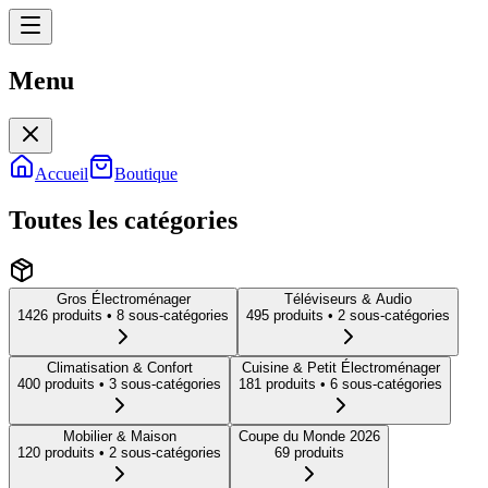
Menu
Menu
Accueil
Boutique
Toutes les catégories
Gros Électroménager
Téléviseurs & Audio
1426
produit
s
• 8 sous-catégories
495
produit
s
• 2 sous-catégories
Climatisation & Confort
Cuisine & Petit Électroménager
400
produit
s
• 3 sous-catégories
181
produit
s
• 6 sous-catégories
Mobilier & Maison
Coupe du Monde 2026
120
produit
s
• 2 sous-catégories
69
produit
s