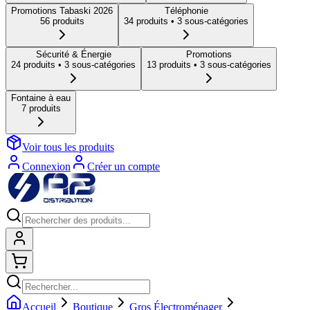
Promotions Tabaski 2026
Téléphonie
56
produit
s
34
produit
s
• 3 sous-catégories
Sécurité & Énergie
Promotions
24
produit
s
• 3 sous-catégories
13
produit
s
• 3 sous-catégories
Fontaine à eau
7
produit
s
Voir tous les produits
Connexion
Créer un compte
Connexion
Shopping cart
Accueil
Boutique
Gros Électroménager