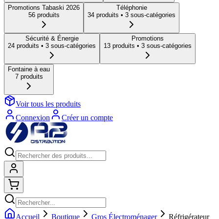
Promotions Tabaski 2026
Téléphonie
56
produit
s
34
produit
s
• 3 sous-catégories
Sécurité & Énergie
Promotions
24
produit
s
• 3 sous-catégories
13
produit
s
• 3 sous-catégories
Fontaine à eau
7
produit
s
Voir tous les produits
Connexion
Créer un compte
Connexion
Shopping cart
Accueil
Boutique
Gros Électroménager
Réfrigérateur