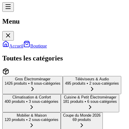
Menu
Menu
Accueil
Boutique
Toutes les catégories
Gros Électroménager
Téléviseurs & Audio
1426
produit
s
• 8 sous-catégories
495
produit
s
• 2 sous-catégories
Climatisation & Confort
Cuisine & Petit Électroménager
400
produit
s
• 3 sous-catégories
181
produit
s
• 6 sous-catégories
Mobilier & Maison
Coupe du Monde 2026
120
produit
s
• 2 sous-catégories
69
produit
s