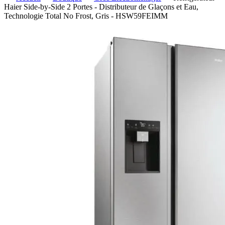
Haier Side-by-Side 2 Portes - Distributeur de Glaçons et Eau,
Technologie Total No Frost, Gris - HSW59FEIMM