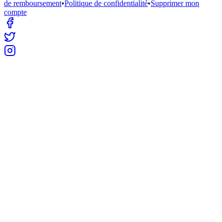
de remboursement
•
Politique de confidentialité
•
Supprimer mon
compte