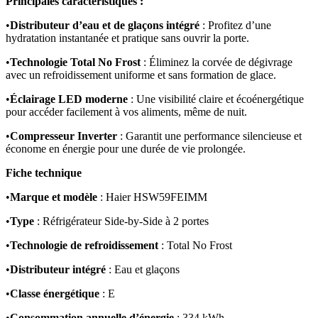
Principales caractéristiques :
•
Distributeur d’eau et de glaçons intégré
: Profitez d’une
hydratation instantanée et pratique sans ouvrir la porte.
•
Technologie Total No Frost
: Éliminez la corvée de dégivrage
avec un refroidissement uniforme et sans formation de glace.
•
Éclairage LED moderne
: Une visibilité claire et écoénergétique
pour accéder facilement à vos aliments, même de nuit.
•
Compresseur Inverter
: Garantit une performance silencieuse et
économe en énergie pour une durée de vie prolongée.
Fiche technique
•
Marque et modèle
: Haier HSW59FEIMM
•
Type
: Réfrigérateur Side-by-Side à 2 portes
•
Technologie de refroidissement
: Total No Frost
•
Distributeur intégré
: Eau et glaçons
•
Classe énergétique
: E
•
Consommation annuelle d’énergie
: 334 kWh