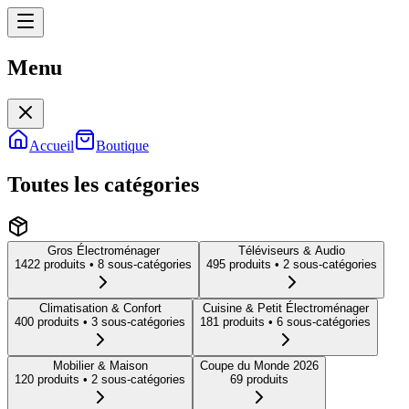
Menu
Menu
Accueil
Boutique
Toutes les catégories
Gros Électroménager
Téléviseurs & Audio
1422
produit
s
• 8 sous-catégories
495
produit
s
• 2 sous-catégories
Climatisation & Confort
Cuisine & Petit Électroménager
400
produit
s
• 3 sous-catégories
181
produit
s
• 6 sous-catégories
Mobilier & Maison
Coupe du Monde 2026
120
produit
s
• 2 sous-catégories
69
produit
s