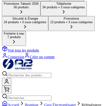
Promotions Tabaski 2026
Téléphonie
56
produit
s
34
produit
s
• 3 sous-catégories
Sécurité & Énergie
Promotions
24
produit
s
• 3 sous-catégories
13
produit
s
• 3 sous-catégories
Fontaine à eau
7
produit
s
Voir tous les produits
Connexion
Créer un compte
Connexion
Shopping cart
Accueil
Boutique
Gros Électroménager
Réfrigérateur