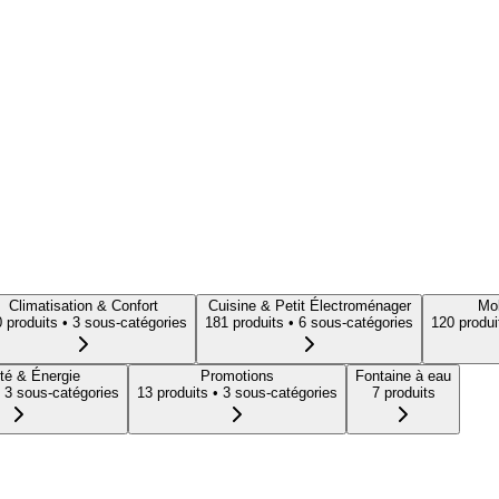
Climatisation & Confort
Cuisine & Petit Électroménager
Mob
0
produit
s
• 3 sous-catégories
181
produit
s
• 6 sous-catégories
120
produi
té & Énergie
Promotions
Fontaine à eau
 3 sous-catégories
13
produit
s
• 3 sous-catégories
7
produit
s