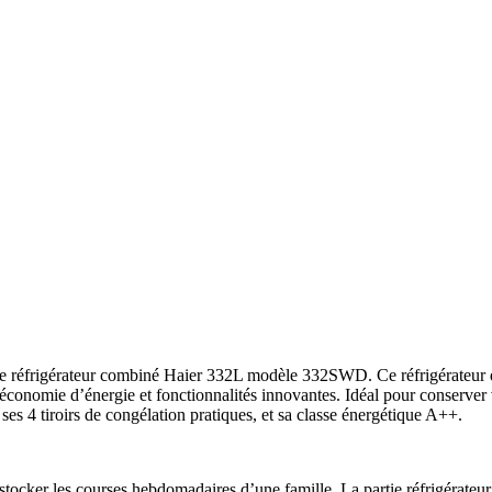
 le réfrigérateur combiné Haier 332L modèle 332SWD. Ce réfrigérateur 
économie d’énergie et fonctionnalités innovantes. Idéal pour conserver 
 ses 4 tiroirs de congélation pratiques, et sa classe énergétique A++.
ur stocker les courses hebdomadaires d’une famille. La partie réfrigérateu