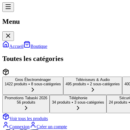
Menu
Menu
Accueil
Boutique
Toutes les catégories
Gros Électroménager
Téléviseurs & Audio
1422
produit
s
• 8 sous-catégories
495
produit
s
• 2 sous-catégories
40
Promotions Tabaski 2026
Téléphonie
Sécuri
56
produit
s
34
produit
s
• 3 sous-catégories
24
produit
s
•
Voir tous les produits
Connexion
Créer un compte