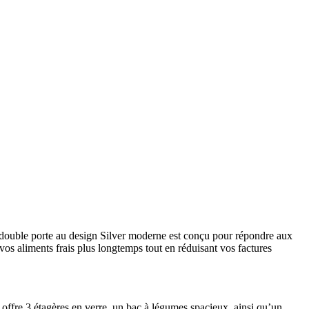
double porte au design Silver moderne est conçu pour répondre aux
vos aliments frais plus longtemps tout en réduisant vos factures
r offre 3 étagères en verre, un bac à légumes spacieux, ainsi qu’un