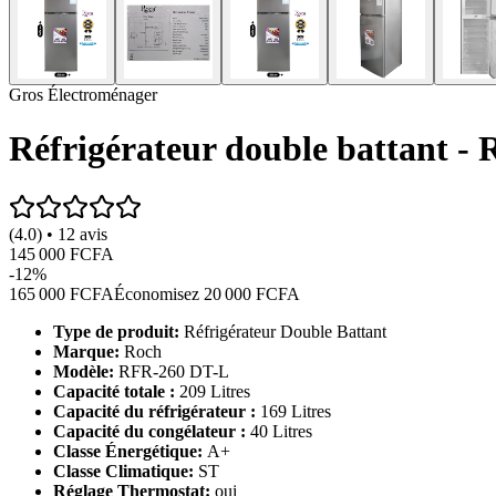
Gros Électroménager
Réfrigérateur double battant - 
(4.0) • 12 avis
145 000 FCFA
-
12
%
165 000 FCFA
Économisez
20 000 FCFA
Type de produit:
Réfrigérateur Double Battant
Marque:
Roch
Modèle:
RFR-260 DT-L
Capacité totale :
209 Litres
Capacité du réfrigérateur :
169 Litres
Capacité du congélateur :
40 Litres
Classe Énergétique:
A+
Classe Climatique:
ST
Réglage Thermostat:
oui