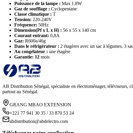
Puissance de la lampe :
Max 1.8W
Gaz de soufflage :
Cyclopentane
Classe climatique :
T
Tension:
220-240V
Fréquence:
50Hz
Dimension(Pf x L x H) :
56 x 55 x 140 cm
Courant entrant:
0,8A
Gaz:
R600a/46g
Dans le réfrigérateur :
2 étagères avec un sac à légumes, 3 sa
Au congélateur :
une étagère
Garantie: 12
mois
AB Distribution Sénégal, spécialiste en électroménager, téléviseurs, cl
partout au Sénégal.
GRANG MBAO EXTENSION
+221 77 941 30 35 / 33 870 53 24
abdistribution@abdelectro.com
Téléchargez notre application