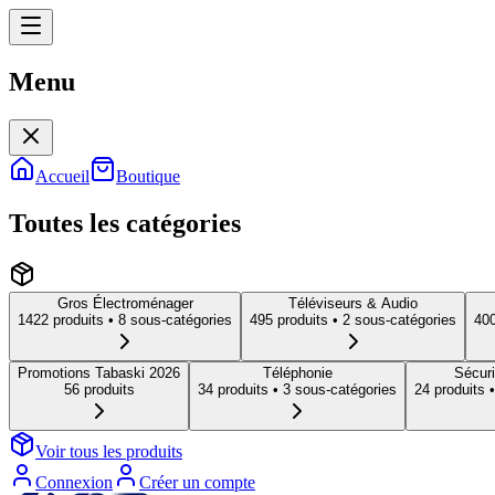
Menu
Menu
Accueil
Boutique
Toutes les catégories
Gros Électroménager
Téléviseurs & Audio
1422
produit
s
• 8 sous-catégories
495
produit
s
• 2 sous-catégories
40
Promotions Tabaski 2026
Téléphonie
Sécuri
56
produit
s
34
produit
s
• 3 sous-catégories
24
produit
s
•
Voir tous les produits
Connexion
Créer un compte