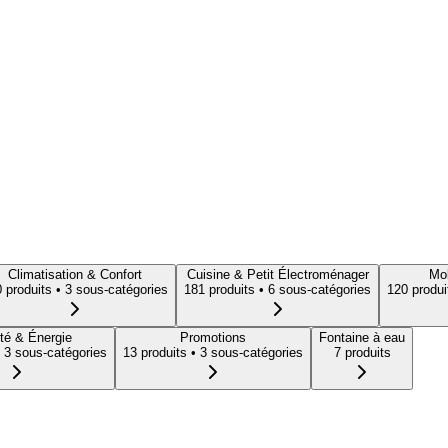
Climatisation & Confort
Cuisine & Petit Électroménager
Mob
0
produit
s
• 3 sous-catégories
181
produit
s
• 6 sous-catégories
120
produi
té & Énergie
Promotions
Fontaine à eau
 3 sous-catégories
13
produit
s
• 3 sous-catégories
7
produit
s