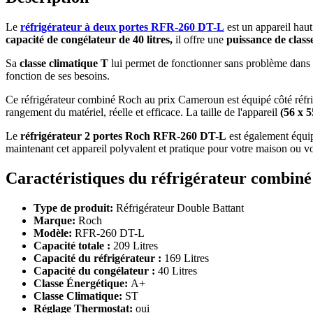
Le
réfrigérateur à deux portes RFR-260 DT-L
est un appareil hau
capacité de congélateur de 40 litres,
il offre une
puissance de class
Sa
classe climatique T
lui permet de fonctionner sans problème dans d
fonction de ses besoins.
Ce réfrigérateur combiné Roch au prix Cameroun est équipé côté réfri
rangement du matériel, réelle et efficace. La taille de l'appareil
(56 x 5
Le
réfrigérateur 2 portes Roch RFR-260 DT-L
est également équip
maintenant cet appareil polyvalent et pratique pour votre maison ou vo
Caractéristiques du réfrigérateur combin
Type de produit:
Réfrigérateur Double Battant
Marque:
Roch
Modèle:
RFR-260 DT-L
Capacité totale :
209 Litres
Capacité du réfrigérateur :
169 Litres
Capacité du congélateur :
40 Litres
Classe Énergétique:
A+
Classe Climatique:
ST
Réglage Thermostat:
oui