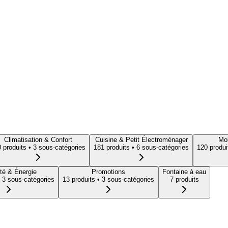
Climatisation & Confort
Cuisine & Petit Électroménager
Mob
0
produit
s
• 3 sous-catégories
181
produit
s
• 6 sous-catégories
120
produi
té & Énergie
Promotions
Fontaine à eau
 3 sous-catégories
13
produit
s
• 3 sous-catégories
7
produit
s