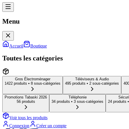
Menu
Menu
Accueil
Boutique
Toutes les catégories
Gros Électroménager
Téléviseurs & Audio
1422
produit
s
• 8 sous-catégories
495
produit
s
• 2 sous-catégories
40
Promotions Tabaski 2026
Téléphonie
Sécuri
56
produit
s
34
produit
s
• 3 sous-catégories
24
produit
s
•
Voir tous les produits
Connexion
Créer un compte