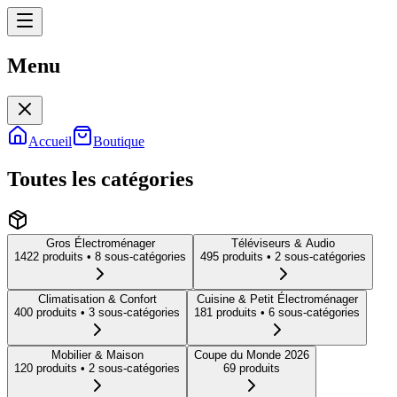
Menu
Menu
Accueil
Boutique
Toutes les catégories
Gros Électroménager
Téléviseurs & Audio
1422
produit
s
• 8 sous-catégories
495
produit
s
• 2 sous-catégories
Climatisation & Confort
Cuisine & Petit Électroménager
400
produit
s
• 3 sous-catégories
181
produit
s
• 6 sous-catégories
Mobilier & Maison
Coupe du Monde 2026
120
produit
s
• 2 sous-catégories
69
produit
s