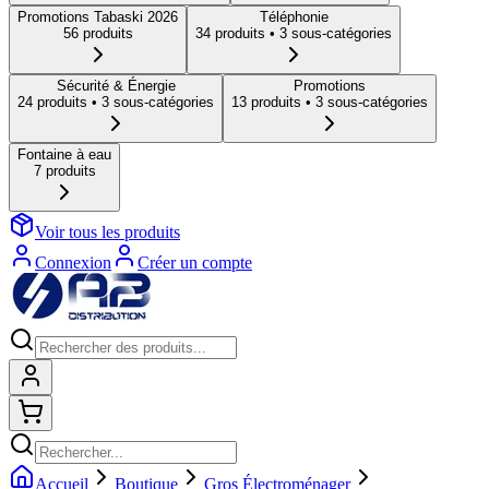
Promotions Tabaski 2026
Téléphonie
56
produit
s
34
produit
s
• 3 sous-catégories
Sécurité & Énergie
Promotions
24
produit
s
• 3 sous-catégories
13
produit
s
• 3 sous-catégories
Fontaine à eau
7
produit
s
Voir tous les produits
Connexion
Créer un compte
Connexion
Shopping cart
Accueil
Boutique
Gros Électroménager