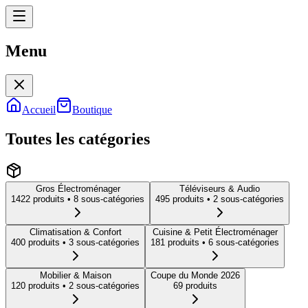
Menu
Menu
Accueil
Boutique
Toutes les catégories
Gros Électroménager
Téléviseurs & Audio
1422
produit
s
• 8 sous-catégories
495
produit
s
• 2 sous-catégories
Climatisation & Confort
Cuisine & Petit Électroménager
400
produit
s
• 3 sous-catégories
181
produit
s
• 6 sous-catégories
Mobilier & Maison
Coupe du Monde 2026
120
produit
s
• 2 sous-catégories
69
produit
s