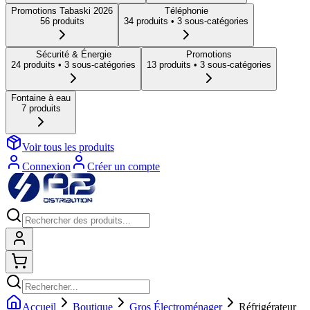
Promotions Tabaski 2026
Téléphonie
56
produit
s
34
produit
s
• 3 sous-catégories
Sécurité & Énergie
Promotions
24
produit
s
• 3 sous-catégories
13
produit
s
• 3 sous-catégories
Fontaine à eau
7
produit
s
Voir tous les produits
Connexion
Créer un compte
Connexion
Shopping cart
Accueil
Boutique
Gros Électroménager
Réfrigérateur