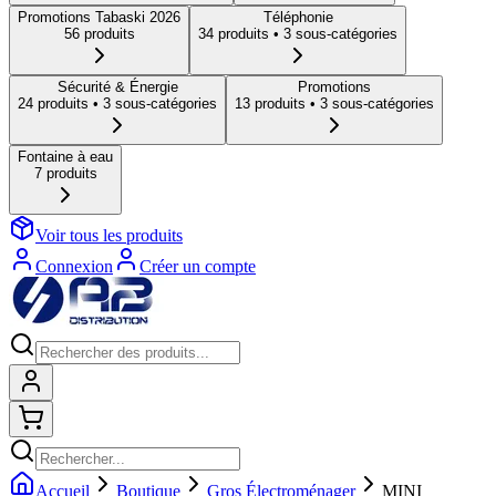
Promotions Tabaski 2026
Téléphonie
56
produit
s
34
produit
s
• 3 sous-catégories
Sécurité & Énergie
Promotions
24
produit
s
• 3 sous-catégories
13
produit
s
• 3 sous-catégories
Fontaine à eau
7
produit
s
Voir tous les produits
Connexion
Créer un compte
Connexion
Shopping cart
Accueil
Boutique
Gros Électroménager
MINI