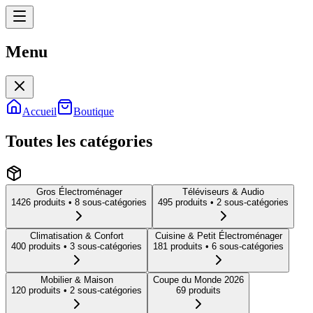
Menu
Menu
Accueil
Boutique
Toutes les catégories
Gros Électroménager
Téléviseurs & Audio
1426
produit
s
• 8 sous-catégories
495
produit
s
• 2 sous-catégories
Climatisation & Confort
Cuisine & Petit Électroménager
400
produit
s
• 3 sous-catégories
181
produit
s
• 6 sous-catégories
Mobilier & Maison
Coupe du Monde 2026
120
produit
s
• 2 sous-catégories
69
produit
s