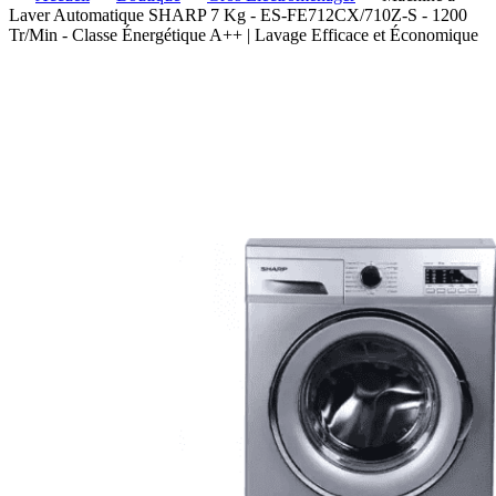
Laver Automatique SHARP 7 Kg - ES-FE712CX/710Z-S - 1200
Tr/Min - Classe Énergétique A++ | Lavage Efficace et Économique