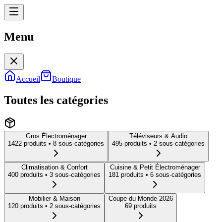
Menu
Menu
Accueil
Boutique
Toutes les catégories
Gros Électroménager
Téléviseurs & Audio
1422
produit
s
• 8 sous-catégories
495
produit
s
• 2 sous-catégories
Climatisation & Confort
Cuisine & Petit Électroménager
400
produit
s
• 3 sous-catégories
181
produit
s
• 6 sous-catégories
Mobilier & Maison
Coupe du Monde 2026
120
produit
s
• 2 sous-catégories
69
produit
s