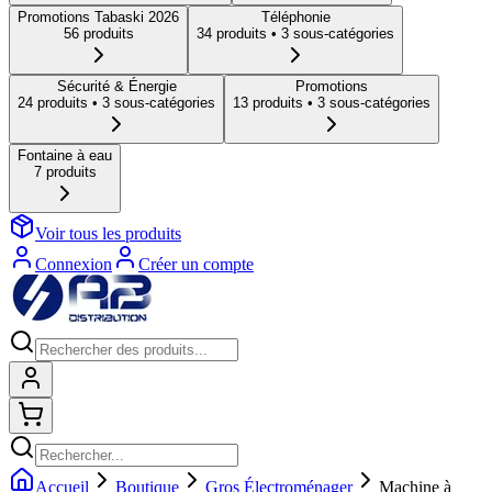
Promotions Tabaski 2026
Téléphonie
56
produit
s
34
produit
s
• 3 sous-catégories
Sécurité & Énergie
Promotions
24
produit
s
• 3 sous-catégories
13
produit
s
• 3 sous-catégories
Fontaine à eau
7
produit
s
Voir tous les produits
Connexion
Créer un compte
Connexion
Shopping cart
Accueil
Boutique
Gros Électroménager
Machine à