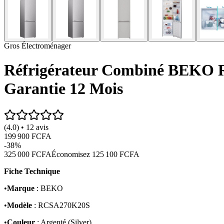
Gros Électroménager
Réfrigérateur Combiné BEKO RC
Garantie 12 Mois
(4.0) • 12 avis
199 900 FCFA
-
38
%
325 000 FCFA
Économisez
125 100 FCFA
Fiche Technique
•
Marque
: BEKO
•
Modèle
: RCSA270K20S
•
Couleur
: Argenté (Silver)