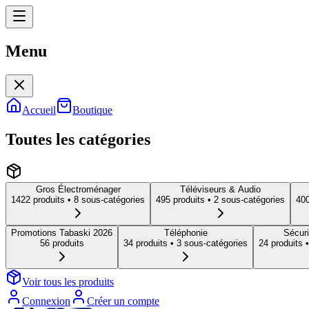
Menu
Menu
Accueil
Boutique
Toutes les catégories
Gros Électroménager
Téléviseurs & Audio
1422
produit
s
• 8 sous-catégories
495
produit
s
• 2 sous-catégories
40
Promotions Tabaski 2026
Téléphonie
Sécuri
56
produit
s
34
produit
s
• 3 sous-catégories
24
produit
s
•
Voir tous les produits
Connexion
Créer un compte