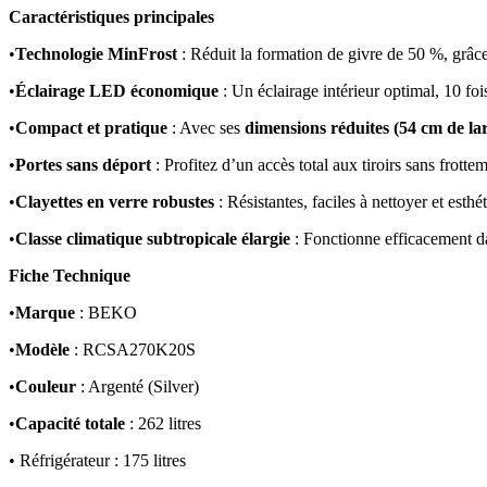
Caractéristiques principales
•
Technologie MinFrost
: Réduit la formation de givre de 50 %, grâce
•
Éclairage LED économique
: Un éclairage intérieur optimal, 10 fo
•
Compact et pratique
: Avec ses
dimensions réduites (54 cm de la
•
Portes sans déport
: Profitez d’un accès total aux tiroirs sans frott
•
Clayettes en verre robustes
: Résistantes, faciles à nettoyer et esth
•
Classe climatique subtropicale élargie
: Fonctionne efficacement d
Fiche Technique
•
Marque
: BEKO
•
Modèle
: RCSA270K20S
•
Couleur
: Argenté (Silver)
•
Capacité totale
: 262 litres
• Réfrigérateur : 175 litres