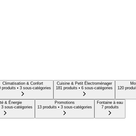
Climatisation & Confort
Cuisine & Petit Électroménager
Mob
0
produit
s
• 3 sous-catégories
181
produit
s
• 6 sous-catégories
120
produi
té & Énergie
Promotions
Fontaine à eau
 3 sous-catégories
13
produit
s
• 3 sous-catégories
7
produit
s