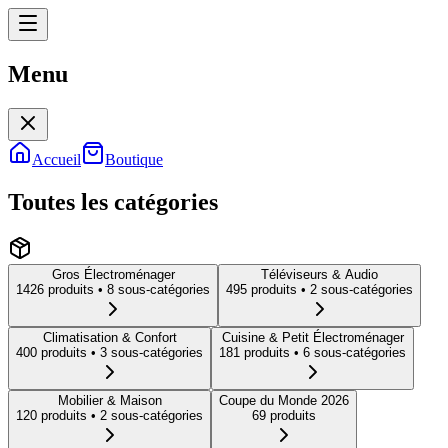
Menu
Menu
Accueil
Boutique
Toutes les catégories
Gros Électroménager
Téléviseurs & Audio
1426
produit
s
• 8 sous-catégories
495
produit
s
• 2 sous-catégories
Climatisation & Confort
Cuisine & Petit Électroménager
400
produit
s
• 3 sous-catégories
181
produit
s
• 6 sous-catégories
Mobilier & Maison
Coupe du Monde 2026
120
produit
s
• 2 sous-catégories
69
produit
s