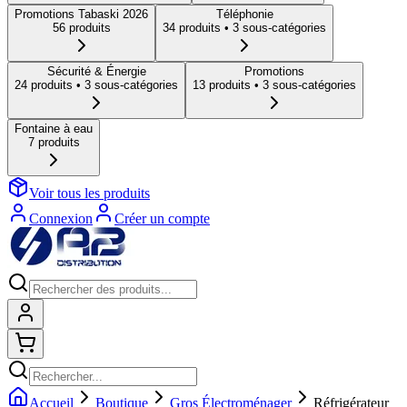
Promotions Tabaski 2026
Téléphonie
56
produit
s
34
produit
s
• 3 sous-catégories
Sécurité & Énergie
Promotions
24
produit
s
• 3 sous-catégories
13
produit
s
• 3 sous-catégories
Fontaine à eau
7
produit
s
Voir tous les produits
Connexion
Créer un compte
Connexion
Shopping cart
Accueil
Boutique
Gros Électroménager
Réfrigérateur