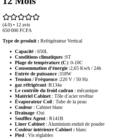
12 Mois
(4.0) • 12 avis
650 000 FCFA
Type de produit :
Refrigérateur Vertical
Capacité
: 650L
Conditions climatiques
:ST
Plage de température (C
): 0-10C
Consommation d’énergie
:2,65 Kwh / 24h
Entrée de puissance
:318W
Tension / Fréquence
:220 V / 50 Hz
gaz réfrigérant
:R134a
Le contrôle du froid cadran
: mécanique
Matériel Cabinet
: Tôle d’acier revêtue
Évaporateur Coil
: Tube de la peau
Couleur
: Cabinet blanc
Drainage
:Oui
Soufflez Agent
: R141B
Liner Cabinet
: Aluminium enduit de poudre
Couleur intérieure Cabinet :
blanc
Pied
: Vis réglables