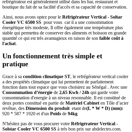
refrégérateur est généralement utilisé dans les bar, restaurant et
boutique du fait de sa facilité d'accès et sa capacité de conservation.
Ainsi, nous avons optez pour le
Réfrigérateur Vertical - Soltar
Cooler VC 6500 SS
pour vous car il a une consommation
énergétique très modeste, Il offre également une température plus
stable qui permettra de conserver des aliments et boisson en grande
quantité ce qui est très avantagieux en raison de son
faible coût à
l'achat
.
Un fonctionnement très simple et
pratique
Grace à sa
condition climatique ST
, le refrégérateur vertical cooler
a des propiétés climatique qui lui permettent de parfaitement
fonction dans tout espace que vous choisirez au Sénégal . Avec une
Consommation d’énergie
de
2,65 Kwh / 24h
qui garde votre
consommation d'energie à un niveau resonnable. Il est constitué de
deux portes constitué en partie de
Matériel Cabinet
en Tôle d’acier
revêtue, des
Dimension du produit
etant de
(L * W * D) (mm):
920 * 587 * 1920 et d'un
Poids
de
94kg
N'hésitez pas de vous procurer votre
Réfrigérateur Vertical -
Solstar Cooler VC 6500 SS
à très bon prix sur abdelectro.com.