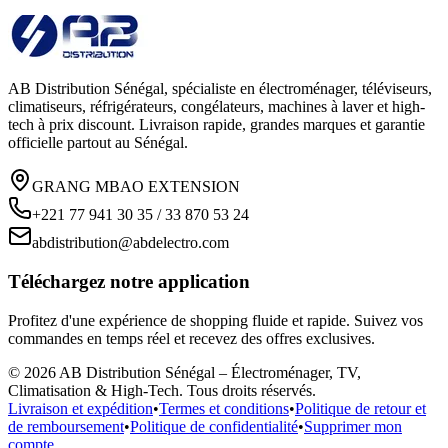
AB Distribution Sénégal, spécialiste en électroménager, téléviseurs,
climatiseurs, réfrigérateurs, congélateurs, machines à laver et high-
tech à prix discount. Livraison rapide, grandes marques et garantie
officielle partout au Sénégal.
GRANG MBAO EXTENSION
+221 77 941 30 35 / 33 870 53 24
abdistribution@abdelectro.com
Téléchargez notre application
Profitez d'une expérience de shopping fluide et rapide. Suivez vos
commandes en temps réel et recevez des offres exclusives.
©
2026
AB Distribution Sénégal – Électroménager, TV,
Climatisation & High-Tech
. Tous droits réservés.
Livraison et expédition
•
Termes et conditions
•
Politique de retour et
de remboursement
•
Politique de confidentialité
•
Supprimer mon
compte