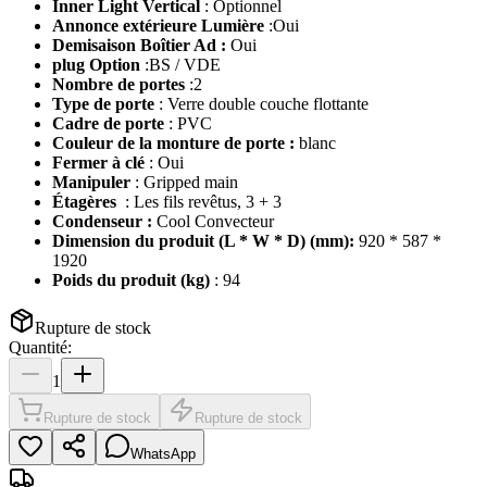
Inner Light Vertical
: Optionnel
Annonce extérieure Lumière
:Oui
Demisaison Boîtier Ad :
Oui
plug Option
:BS / VDE
Nombre de portes
:2
Type de porte
: Verre double couche flottante
Cadre de porte
: PVC
Couleur de la monture de porte :
blanc
Fermer à clé
: Oui
Manipuler
: Gripped main
Étagères
: Les fils revêtus, 3 + 3
Condenseur :
Cool Convecteur
Dimension du produit (L * W * D) (mm):
920 * 587 *
1920
Poids du produit (kg)
: 94
Rupture de stock
Quantité:
1
Rupture de stock
Rupture de stock
WhatsApp