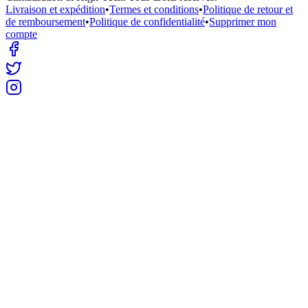
Livraison et expédition
•
Termes et conditions
•
Politique de retour et
de remboursement
•
Politique de confidentialité
•
Supprimer mon
compte