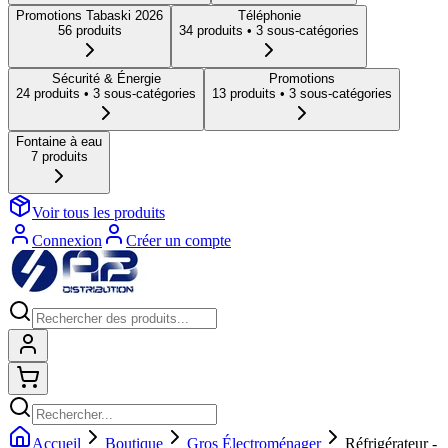
Promotions Tabaski 2026
Téléphonie
56
produit
s
34
produit
s
• 3 sous-catégories
Sécurité & Énergie
Promotions
24
produit
s
• 3 sous-catégories
13
produit
s
• 3 sous-catégories
Fontaine à eau
7
produit
s
Voir tous les produits
Connexion
Créer un compte
Connexion
Shopping cart
Accueil
Boutique
Gros Électroménager
Réfrigérateur -