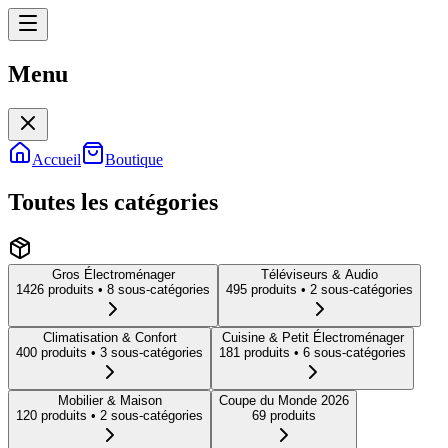
Menu
Menu
Accueil
Boutique
Toutes les catégories
Gros Électroménager
Téléviseurs & Audio
1426
produit
s
• 8 sous-catégories
495
produit
s
• 2 sous-catégories
Climatisation & Confort
Cuisine & Petit Électroménager
400
produit
s
• 3 sous-catégories
181
produit
s
• 6 sous-catégories
Mobilier & Maison
Coupe du Monde 2026
120
produit
s
• 2 sous-catégories
69
produit
s