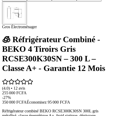
Gros Électroménager
🧊 Réfrigérateur Combiné -
BEKO 4 Tiroirs Gris
RCSE300K30SN – 300 L –
Classe A+ - Garantie 12 Mois
(4.0) • 12 avis
255 000 FCFA
-
27
%
350 000 FCFA
Économisez
95 000 FCFA
Réfrigérateur combiné BEKO RCSE300K30SN 300L gris
métallisé, classe énergétique A+, froid statique, dégivrage