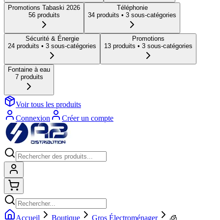
Promotions Tabaski 2026
Téléphonie
56
produit
s
34
produit
s
• 3 sous-catégories
Sécurité & Énergie
Promotions
24
produit
s
• 3 sous-catégories
13
produit
s
• 3 sous-catégories
Fontaine à eau
7
produit
s
Voir tous les produits
Connexion
Créer un compte
Connexion
Shopping cart
Accueil
Boutique
Gros Électroménager
🧊