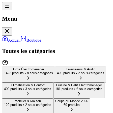
Menu
Menu
Accueil
Boutique
Toutes les catégories
Gros Électroménager
Téléviseurs & Audio
1422
produit
s
• 8 sous-catégories
495
produit
s
• 2 sous-catégories
Climatisation & Confort
Cuisine & Petit Électroménager
400
produit
s
• 3 sous-catégories
181
produit
s
• 6 sous-catégories
Mobilier & Maison
Coupe du Monde 2026
120
produit
s
• 2 sous-catégories
69
produit
s