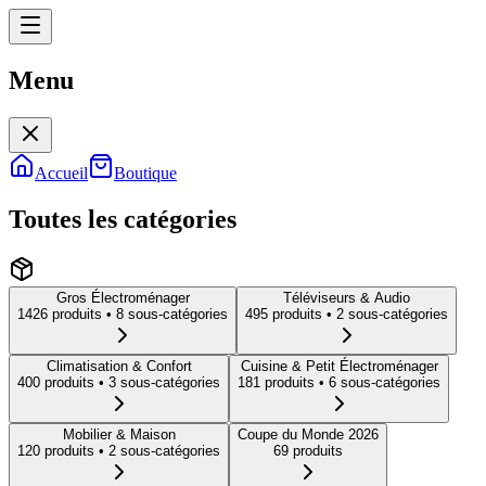
Menu
Menu
Accueil
Boutique
Toutes les catégories
Gros Électroménager
Téléviseurs & Audio
1426
produit
s
• 8 sous-catégories
495
produit
s
• 2 sous-catégories
Climatisation & Confort
Cuisine & Petit Électroménager
400
produit
s
• 3 sous-catégories
181
produit
s
• 6 sous-catégories
Mobilier & Maison
Coupe du Monde 2026
120
produit
s
• 2 sous-catégories
69
produit
s