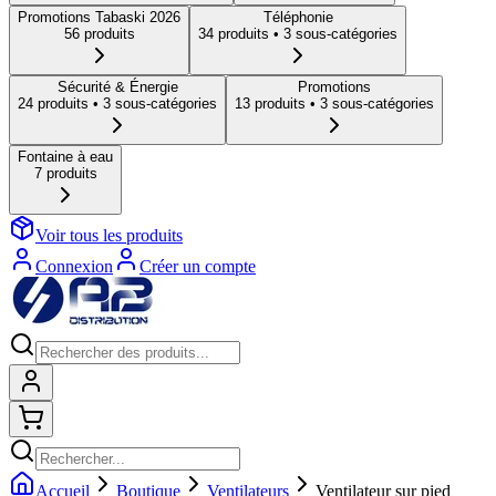
Promotions Tabaski 2026
Téléphonie
56
produit
s
34
produit
s
• 3 sous-catégories
Sécurité & Énergie
Promotions
24
produit
s
• 3 sous-catégories
13
produit
s
• 3 sous-catégories
Fontaine à eau
7
produit
s
Voir tous les produits
Connexion
Créer un compte
Connexion
Shopping cart
Accueil
Boutique
Ventilateurs
Ventilateur sur pied