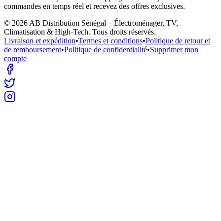
commandes en temps réel et recevez des offres exclusives.
©
2026
AB Distribution Sénégal – Électroménager, TV,
Climatisation & High-Tech
. Tous droits réservés.
Livraison et expédition
•
Termes et conditions
•
Politique de retour et
de remboursement
•
Politique de confidentialité
•
Supprimer mon
compte