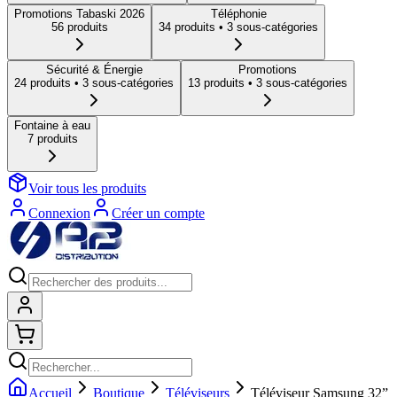
Promotions Tabaski 2026
Téléphonie
56
produit
s
34
produit
s
• 3 sous-catégories
Sécurité & Énergie
Promotions
24
produit
s
• 3 sous-catégories
13
produit
s
• 3 sous-catégories
Fontaine à eau
7
produit
s
Voir tous les produits
Connexion
Créer un compte
Connexion
Shopping cart
Accueil
Boutique
Téléviseurs
Téléviseur Samsung 32”