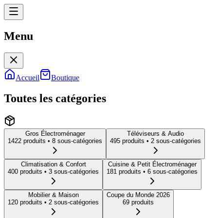
Menu
Menu
Accueil
Boutique
Toutes les catégories
Gros Électroménager
Téléviseurs & Audio
1422
produit
s
• 8 sous-catégories
495
produit
s
• 2 sous-catégories
Climatisation & Confort
Cuisine & Petit Électroménager
400
produit
s
• 3 sous-catégories
181
produit
s
• 6 sous-catégories
Mobilier & Maison
Coupe du Monde 2026
120
produit
s
• 2 sous-catégories
69
produit
s