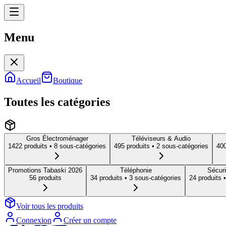
Menu
Menu
Accueil
Boutique
Toutes les catégories
Gros Électroménager
Téléviseurs & Audio
1422
produit
s
• 8 sous-catégories
495
produit
s
• 2 sous-catégories
40
Promotions Tabaski 2026
Téléphonie
Sécuri
56
produit
s
34
produit
s
• 3 sous-catégories
24
produit
s
•
Voir tous les produits
Connexion
Créer un compte