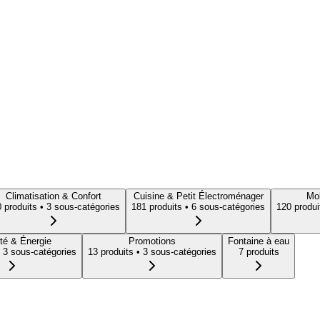
Climatisation & Confort
Cuisine & Petit Électroménager
Mob
0
produit
s
• 3 sous-catégories
181
produit
s
• 6 sous-catégories
120
produi
té & Énergie
Promotions
Fontaine à eau
 3 sous-catégories
13
produit
s
• 3 sous-catégories
7
produit
s