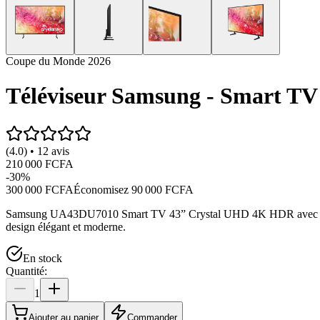
Coupe du Monde 2026
Téléviseur Samsung - Smart 
(4.0) • 12 avis
210 000 FCFA
-
30
%
300 000 FCFA
Économisez
90 000 FCFA
Samsung UA43DU7010 Smart TV 43” Crystal UHD 4K HDR avec PurCol
design élégant et moderne.
En stock
Quantité:
1
Ajouter au panier
Commander