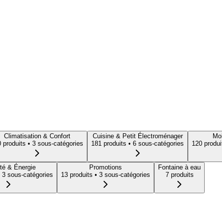
Climatisation & Confort
Cuisine & Petit Électroménager
Mob
0
produit
s
• 3 sous-catégories
181
produit
s
• 6 sous-catégories
120
produi
té & Énergie
Promotions
Fontaine à eau
 3 sous-catégories
13
produit
s
• 3 sous-catégories
7
produit
s