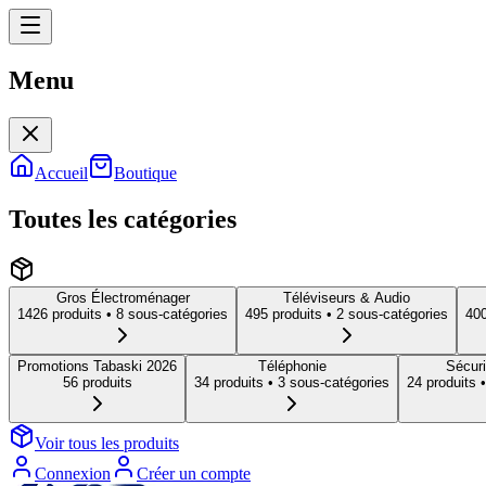
Menu
Menu
Accueil
Boutique
Toutes les catégories
Gros Électroménager
Téléviseurs & Audio
1426
produit
s
• 8 sous-catégories
495
produit
s
• 2 sous-catégories
40
Promotions Tabaski 2026
Téléphonie
Sécuri
56
produit
s
34
produit
s
• 3 sous-catégories
24
produit
s
•
Voir tous les produits
Connexion
Créer un compte