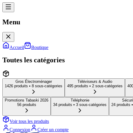
Menu
Menu
Accueil
Boutique
Toutes les catégories
Gros Électroménager
Téléviseurs & Audio
1426
produit
s
• 8 sous-catégories
495
produit
s
• 2 sous-catégories
40
Promotions Tabaski 2026
Téléphonie
Sécuri
56
produit
s
34
produit
s
• 3 sous-catégories
24
produit
s
•
Voir tous les produits
Connexion
Créer un compte