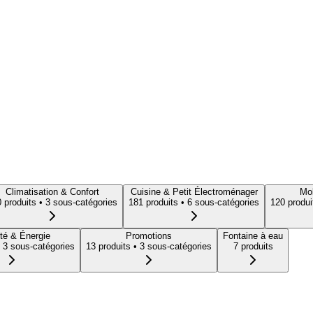
Climatisation & Confort
Cuisine & Petit Électroménager
Mob
0
produit
s
• 3 sous-catégories
181
produit
s
• 6 sous-catégories
120
produi
té & Énergie
Promotions
Fontaine à eau
 3 sous-catégories
13
produit
s
• 3 sous-catégories
7
produit
s