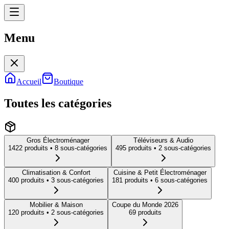
Menu
Menu
Accueil
Boutique
Toutes les catégories
Gros Électroménager
Téléviseurs & Audio
1422
produit
s
• 8 sous-catégories
495
produit
s
• 2 sous-catégories
Climatisation & Confort
Cuisine & Petit Électroménager
400
produit
s
• 3 sous-catégories
181
produit
s
• 6 sous-catégories
Mobilier & Maison
Coupe du Monde 2026
120
produit
s
• 2 sous-catégories
69
produit
s