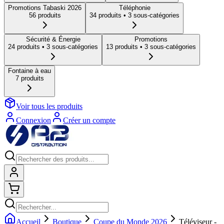
Promotions Tabaski 2026
Téléphonie
56
produit
s
34
produit
s
• 3 sous-catégories
Sécurité & Énergie
Promotions
24
produit
s
• 3 sous-catégories
13
produit
s
• 3 sous-catégories
Fontaine à eau
7
produit
s
Voir tous les produits
Connexion
Créer un compte
Connexion
Shopping cart
Accueil
Boutique
Coupe du Monde 2026
Téléviseur -