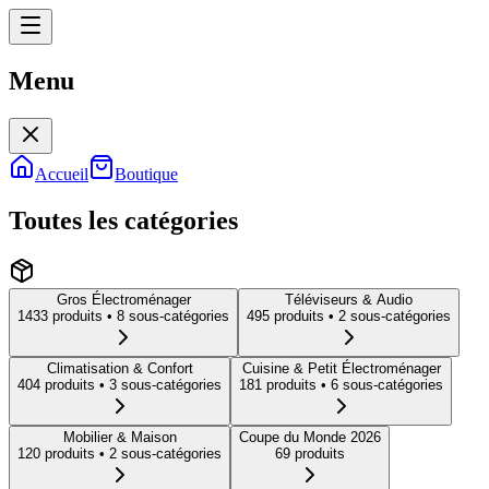
Menu
Menu
Accueil
Boutique
Toutes les catégories
Gros Électroménager
Téléviseurs & Audio
1433
produit
s
• 8 sous-catégories
495
produit
s
• 2 sous-catégories
Climatisation & Confort
Cuisine & Petit Électroménager
404
produit
s
• 3 sous-catégories
181
produit
s
• 6 sous-catégories
Mobilier & Maison
Coupe du Monde 2026
120
produit
s
• 2 sous-catégories
69
produit
s