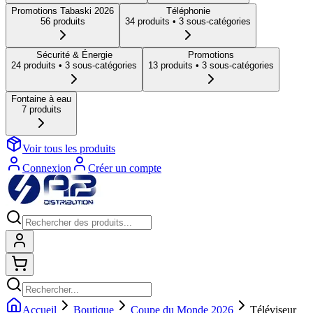
Promotions Tabaski 2026
Téléphonie
56
produit
s
34
produit
s
• 3 sous-catégories
Sécurité & Énergie
Promotions
24
produit
s
• 3 sous-catégories
13
produit
s
• 3 sous-catégories
Fontaine à eau
7
produit
s
Voir tous les produits
Connexion
Créer un compte
Connexion
Shopping cart
Accueil
Boutique
Coupe du Monde 2026
Téléviseur