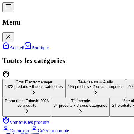
Menu
Menu
Accueil
Boutique
Toutes les catégories
Gros Électroménager
Téléviseurs & Audio
1422
produit
s
• 8 sous-catégories
495
produit
s
• 2 sous-catégories
40
Promotions Tabaski 2026
Téléphonie
Sécuri
56
produit
s
34
produit
s
• 3 sous-catégories
24
produit
s
•
Voir tous les produits
Connexion
Créer un compte