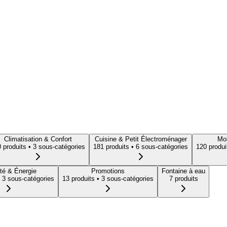
Climatisation & Confort
Cuisine & Petit Électroménager
Mob
0
produit
s
• 3 sous-catégories
181
produit
s
• 6 sous-catégories
120
produi
té & Énergie
Promotions
Fontaine à eau
 3 sous-catégories
13
produit
s
• 3 sous-catégories
7
produit
s