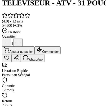
TELEVISEUR - ATV - 31 POU
(4.0) • 12 avis
54 900 FCFA
En stock
Quantité:
1
Ajouter au panier
Commander
WhatsApp
Livraison Rapide
Partout au Sénégal
Garantie
12 mois
Retour
7 jours