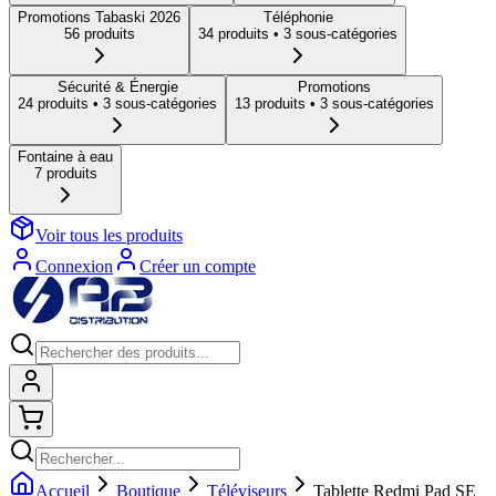
Promotions Tabaski 2026
Téléphonie
56
produit
s
34
produit
s
• 3 sous-catégories
Sécurité & Énergie
Promotions
24
produit
s
• 3 sous-catégories
13
produit
s
• 3 sous-catégories
Fontaine à eau
7
produit
s
Voir tous les produits
Connexion
Créer un compte
Connexion
Shopping cart
Accueil
Boutique
Téléviseurs
Tablette Redmi Pad SE