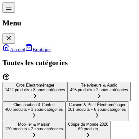
Menu
Menu
Accueil
Boutique
Toutes les catégories
Gros Électroménager
Téléviseurs & Audio
1422
produit
s
• 8 sous-catégories
495
produit
s
• 2 sous-catégories
Climatisation & Confort
Cuisine & Petit Électroménager
400
produit
s
• 3 sous-catégories
181
produit
s
• 6 sous-catégories
Mobilier & Maison
Coupe du Monde 2026
120
produit
s
• 2 sous-catégories
69
produit
s