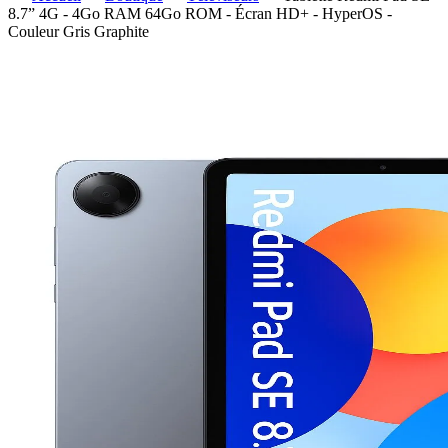
8.7” 4G - 4Go RAM 64Go ROM - Écran HD+ - HyperOS -
Couleur Gris Graphite