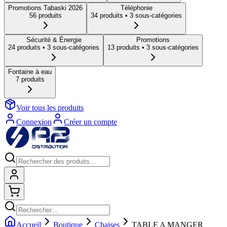
Promotions Tabaski 2026
Téléphonie
56
produit
s
34
produit
s
• 3 sous-catégories
Sécurité & Énergie
Promotions
24
produit
s
• 3 sous-catégories
13
produit
s
• 3 sous-catégories
Fontaine à eau
7
produit
s
Voir tous les produits
Connexion
Créer un compte
Connexion
Shopping cart
Accueil
Boutique
Chaises
TABLE A MANGER