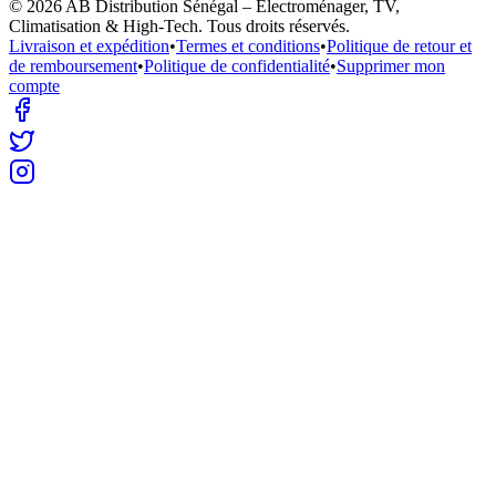
©
2026
AB Distribution Sénégal – Électroménager, TV,
Climatisation & High-Tech
. Tous droits réservés.
Livraison et expédition
•
Termes et conditions
•
Politique de retour et
de remboursement
•
Politique de confidentialité
•
Supprimer mon
compte