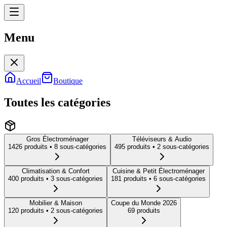
Menu
Menu
Accueil
Boutique
Toutes les catégories
Gros Électroménager
Téléviseurs & Audio
1426
produit
s
• 8 sous-catégories
495
produit
s
• 2 sous-catégories
Climatisation & Confort
Cuisine & Petit Électroménager
400
produit
s
• 3 sous-catégories
181
produit
s
• 6 sous-catégories
Mobilier & Maison
Coupe du Monde 2026
120
produit
s
• 2 sous-catégories
69
produit
s