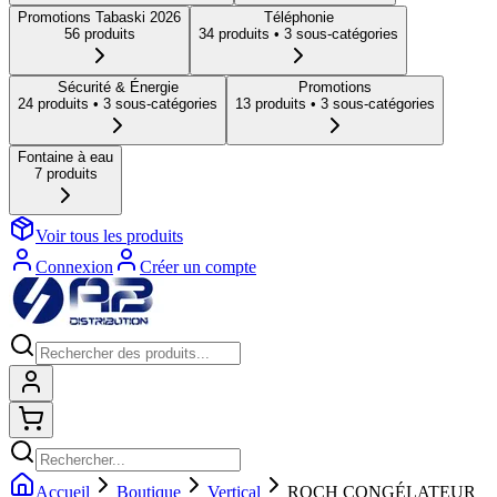
Promotions Tabaski 2026
Téléphonie
56
produit
s
34
produit
s
• 3 sous-catégories
Sécurité & Énergie
Promotions
24
produit
s
• 3 sous-catégories
13
produit
s
• 3 sous-catégories
Fontaine à eau
7
produit
s
Voir tous les produits
Connexion
Créer un compte
Connexion
Shopping cart
Accueil
Boutique
Vertical
ROCH CONGÉLATEUR