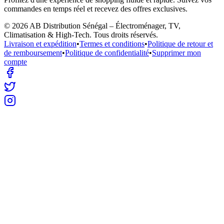
commandes en temps réel et recevez des offres exclusives.
©
2026
AB Distribution Sénégal – Électroménager, TV,
Climatisation & High-Tech
. Tous droits réservés.
Livraison et expédition
•
Termes et conditions
•
Politique de retour et
de remboursement
•
Politique de confidentialité
•
Supprimer mon
compte