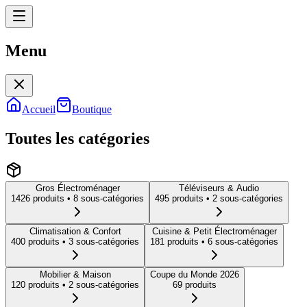
Menu
Menu
Accueil
Boutique
Toutes les catégories
Gros Électroménager
Téléviseurs & Audio
1426
produit
s
• 8 sous-catégories
495
produit
s
• 2 sous-catégories
Climatisation & Confort
Cuisine & Petit Électroménager
400
produit
s
• 3 sous-catégories
181
produit
s
• 6 sous-catégories
Mobilier & Maison
Coupe du Monde 2026
120
produit
s
• 2 sous-catégories
69
produit
s