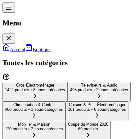
Menu
Menu
Accueil
Boutique
Toutes les catégories
Gros Électroménager
Téléviseurs & Audio
1422
produit
s
• 8 sous-catégories
495
produit
s
• 2 sous-catégories
Climatisation & Confort
Cuisine & Petit Électroménager
400
produit
s
• 3 sous-catégories
181
produit
s
• 6 sous-catégories
Mobilier & Maison
Coupe du Monde 2026
120
produit
s
• 2 sous-catégories
69
produit
s