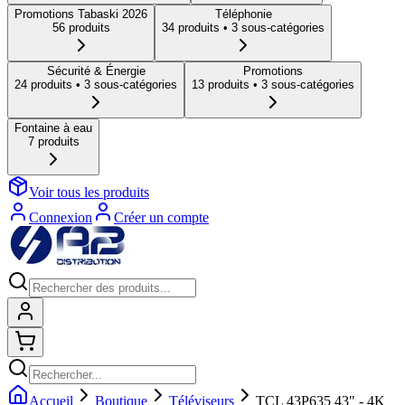
Promotions Tabaski 2026
Téléphonie
56
produit
s
34
produit
s
• 3 sous-catégories
Sécurité & Énergie
Promotions
24
produit
s
• 3 sous-catégories
13
produit
s
• 3 sous-catégories
Fontaine à eau
7
produit
s
Voir tous les produits
Connexion
Créer un compte
Connexion
Shopping cart
Accueil
Boutique
Téléviseurs
TCL 43P635 43" - 4K