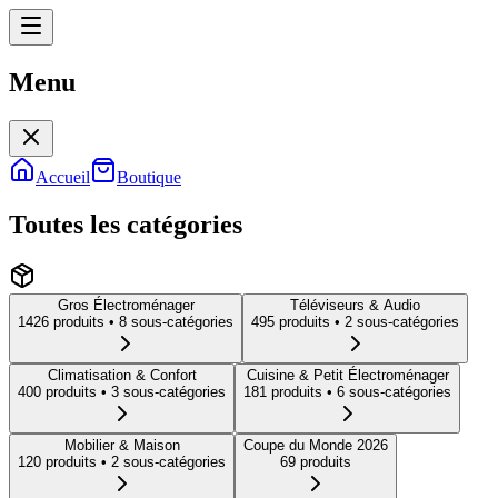
Menu
Menu
Accueil
Boutique
Toutes les catégories
Gros Électroménager
Téléviseurs & Audio
1426
produit
s
• 8 sous-catégories
495
produit
s
• 2 sous-catégories
Climatisation & Confort
Cuisine & Petit Électroménager
400
produit
s
• 3 sous-catégories
181
produit
s
• 6 sous-catégories
Mobilier & Maison
Coupe du Monde 2026
120
produit
s
• 2 sous-catégories
69
produit
s