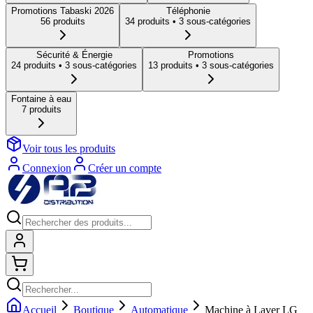
Promotions Tabaski 2026
Téléphonie
56
produit
s
34
produit
s
• 3 sous-catégories
Sécurité & Énergie
Promotions
24
produit
s
• 3 sous-catégories
13
produit
s
• 3 sous-catégories
Fontaine à eau
7
produit
s
Voir tous les produits
Connexion
Créer un compte
Connexion
Shopping cart
Accueil
Boutique
Automatique
Machine à Laver LG