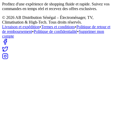
Profitez d'une expérience de shopping fluide et rapide. Suivez vos
commandes en temps réel et recevez des offres exclusives.
©
2026
AB Distribution Sénégal – Électroménager, TV,
Climatisation & High-Tech
. Tous droits réservés.
Livraison et expédition
•
Termes et conditions
•
Politique de retour et
de remboursement
•
Politique de confidentialité
•
Supprimer mon
compte