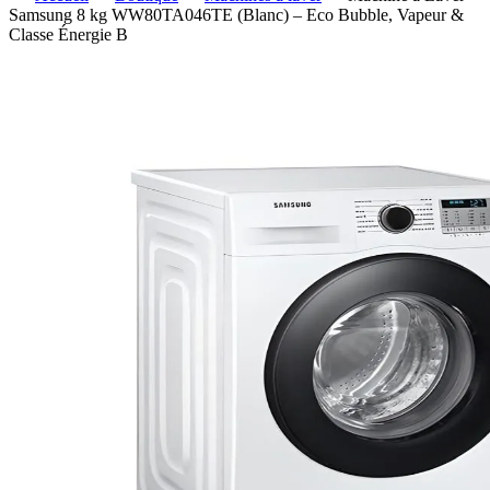
Samsung 8 kg WW80TA046TE (Blanc) – Eco Bubble, Vapeur &
Classe Énergie B