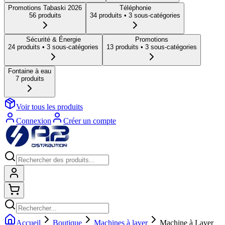
Promotions Tabaski 2026
Téléphonie
56
produit
s
34
produit
s
• 3 sous-catégories
Sécurité & Énergie
Promotions
24
produit
s
• 3 sous-catégories
13
produit
s
• 3 sous-catégories
Fontaine à eau
7
produit
s
Voir tous les produits
Connexion
Créer un compte
Connexion
Shopping cart
Accueil
Boutique
Machines à laver
Machine à Laver