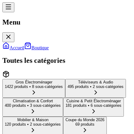
Menu
Menu
Accueil
Boutique
Toutes les catégories
Gros Électroménager
Téléviseurs & Audio
1422
produit
s
• 8 sous-catégories
495
produit
s
• 2 sous-catégories
Climatisation & Confort
Cuisine & Petit Électroménager
400
produit
s
• 3 sous-catégories
181
produit
s
• 6 sous-catégories
Mobilier & Maison
Coupe du Monde 2026
120
produit
s
• 2 sous-catégories
69
produit
s