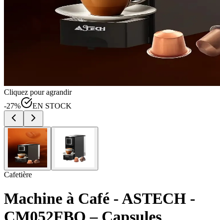
Cliquez pour agrandir
-
27
%
EN STOCK
Cafetière
Machine à Café - ASTECH -
CM052FBO – Capsules