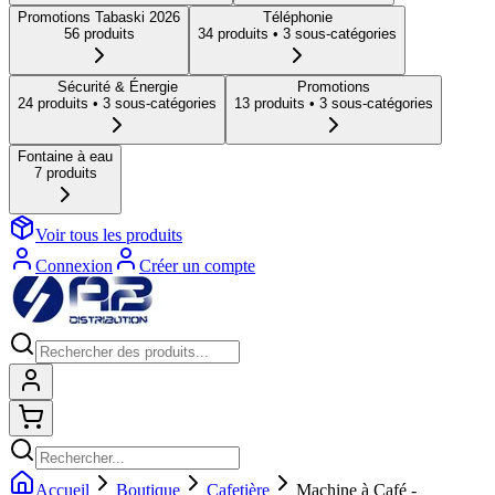
Promotions Tabaski 2026
Téléphonie
56
produit
s
34
produit
s
• 3 sous-catégories
Sécurité & Énergie
Promotions
24
produit
s
• 3 sous-catégories
13
produit
s
• 3 sous-catégories
Fontaine à eau
7
produit
s
Voir tous les produits
Connexion
Créer un compte
Connexion
Shopping cart
Accueil
Boutique
Cafetière
Machine à Café -