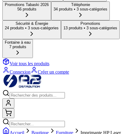
Promotions Tabaski 2026
Téléphonie
56
produit
s
34
produit
s
• 3 sous-catégories
Sécurité & Énergie
Promotions
24
produit
s
• 3 sous-catégories
13
produit
s
• 3 sous-catégories
Fontaine à eau
7
produit
s
Voir tous les produits
Connexion
Créer un compte
Connexion
Shopping cart
Accueil
Boutique
Furniture
Imprimante HP Laser