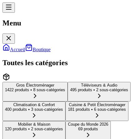
Menu
Menu
Accueil
Boutique
Toutes les catégories
Gros Électroménager
Téléviseurs & Audio
1422
produit
s
• 8 sous-catégories
495
produit
s
• 2 sous-catégories
Climatisation & Confort
Cuisine & Petit Électroménager
400
produit
s
• 3 sous-catégories
181
produit
s
• 6 sous-catégories
Mobilier & Maison
Coupe du Monde 2026
120
produit
s
• 2 sous-catégories
69
produit
s