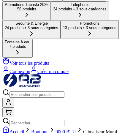
Promotions Tabaski 2026
Téléphonie
56
produit
s
34
produit
s
• 3 sous-catégories
Sécurité & Énergie
Promotions
24
produit
s
• 3 sous-catégories
13
produit
s
• 3 sous-catégories
Fontaine à eau
7
produit
s
Voir tous les produits
Connexion
Créer un compte
Connexion
Shopping cart
Accueil
Boutique
9000 BTU
Climatiseur Mural