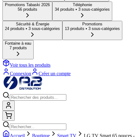
Promotions Tabaski 2026
Téléphonie
56
produit
s
34
produit
s
• 3 sous-catégories
Sécurité & Énergie
Promotions
24
produit
s
• 3 sous-catégories
13
produit
s
• 3 sous-catégories
Fontaine à eau
7
produit
s
Voir tous les produits
Connexion
Créer un compte
Connexion
Shopping cart
Accueil
Boutique
Smart TV
LG TV Smart 65 pouces -