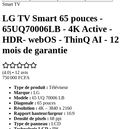
Smart TV
LG TV Smart 65 pouces -
65UQ70006LB - 4K Active -
HDR- webOS - ThinQ AI - 12
mois de garantie
(4.0) • 12 avis
750 000 FCFA
Type de produit :
Téléviseur
Marque :
LG
Modèle :
65 UQ 70006 LB
Diagonale :
65 pouces
Résolution :
4K – 3840 x 2160
Rapport hauteur/largeur :
16:9
Densité de pixels :
68 ppi
Type de panneau :
LCD
Technologie LCD :
IPS