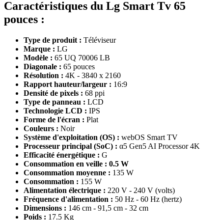
Caractéristiques du Lg Smart Tv 65
pouces :
Type de produit :
Téléviseur
Marque :
LG
Modèle :
65 UQ 70006 LB
Diagonale :
65 pouces
Résolution :
4K - 3840 x 2160
Rapport hauteur/largeur :
16:9
Densité de pixels :
68 ppi
Type de panneau :
LCD
Technologie LCD :
IPS
Forme de l'écran :
Plat
Couleurs :
Noir
Système d'exploitation (OS) :
webOS Smart TV
Processeur principal (SoC) :
α5 Gen5 AI Processor 4K
Efficacité énergétique :
G
Consommation en veille : 0.5 W
Consommation moyenne :
135 W
Consommation :
155 W
Alimentation électrique :
220 V - 240 V (volts)
Fréquence d'alimentation :
50 Hz - 60 Hz (hertz)
Dimensions :
146 cm - 91,5 cm - 32 cm
Poids :
17.5 Kg