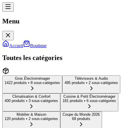
Menu
Menu
Accueil
Boutique
Toutes les catégories
Gros Électroménager
Téléviseurs & Audio
1422
produit
s
• 8 sous-catégories
495
produit
s
• 2 sous-catégories
Climatisation & Confort
Cuisine & Petit Électroménager
400
produit
s
• 3 sous-catégories
181
produit
s
• 6 sous-catégories
Mobilier & Maison
Coupe du Monde 2026
120
produit
s
• 2 sous-catégories
69
produit
s