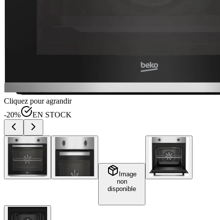
Cliquez pour agrandir
-
20
%
EN STOCK
Image
non
disponible