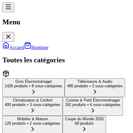
Menu
Menu
Accueil
Boutique
Toutes les catégories
Gros Électroménager
Téléviseurs & Audio
1426
produit
s
• 8 sous-catégories
495
produit
s
• 2 sous-catégories
Climatisation & Confort
Cuisine & Petit Électroménager
400
produit
s
• 3 sous-catégories
181
produit
s
• 6 sous-catégories
Mobilier & Maison
Coupe du Monde 2026
120
produit
s
• 2 sous-catégories
69
produit
s