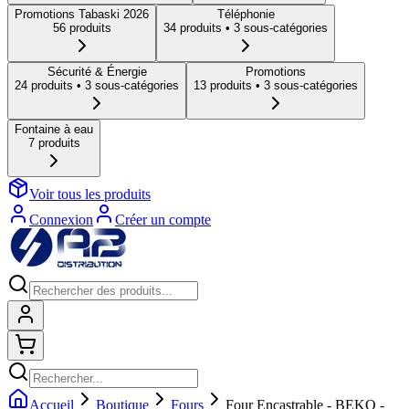
Promotions Tabaski 2026
Téléphonie
56
produit
s
34
produit
s
• 3 sous-catégories
Sécurité & Énergie
Promotions
24
produit
s
• 3 sous-catégories
13
produit
s
• 3 sous-catégories
Fontaine à eau
7
produit
s
Voir tous les produits
Connexion
Créer un compte
Connexion
Shopping cart
Accueil
Boutique
Fours
Four Encastrable - BEKO -