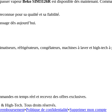
repasser vapeur
Beko SIM3126R
est disponible dès maintenant. Comman
econnue pour sa qualité et sa fiabilité.
assage dès aujourd’hui.
imatiseurs, réfrigérateurs, congélateurs, machines à laver et high-tech à 
mmandes en temps réel et recevez des offres exclusives.
on & High-Tech
. Tous droits réservés.
de remboursement
•
Politique de confidentialité
•
Supprimer mon compte