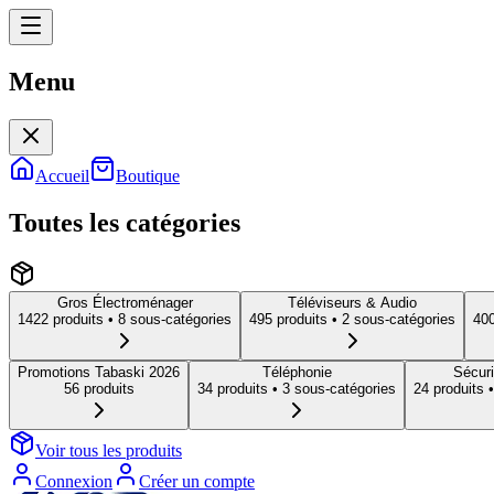
Menu
Menu
Accueil
Boutique
Toutes les catégories
Gros Électroménager
Téléviseurs & Audio
1422
produit
s
• 8 sous-catégories
495
produit
s
• 2 sous-catégories
40
Promotions Tabaski 2026
Téléphonie
Sécuri
56
produit
s
34
produit
s
• 3 sous-catégories
24
produit
s
•
Voir tous les produits
Connexion
Créer un compte