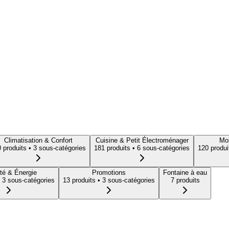
Climatisation & Confort
Cuisine & Petit Électroménager
Mob
0
produit
s
• 3 sous-catégories
181
produit
s
• 6 sous-catégories
120
produi
té & Énergie
Promotions
Fontaine à eau
 3 sous-catégories
13
produit
s
• 3 sous-catégories
7
produit
s