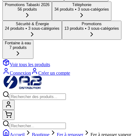
Promotions Tabaski 2026
Téléphonie
56
produit
s
34
produit
s
• 3 sous-catégories
Sécurité & Énergie
Promotions
24
produit
s
• 3 sous-catégories
13
produit
s
• 3 sous-catégories
Fontaine à eau
7
produit
s
Voir tous les produits
Connexion
Créer un compte
Connexion
Shopping cart
Accueil
Boutique
Fer à repasser
Fer à repasser vapeur