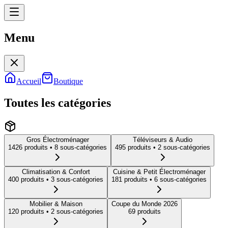
Menu
Menu
Accueil
Boutique
Toutes les catégories
Gros Électroménager
Téléviseurs & Audio
1426
produit
s
• 8 sous-catégories
495
produit
s
• 2 sous-catégories
Climatisation & Confort
Cuisine & Petit Électroménager
400
produit
s
• 3 sous-catégories
181
produit
s
• 6 sous-catégories
Mobilier & Maison
Coupe du Monde 2026
120
produit
s
• 2 sous-catégories
69
produit
s