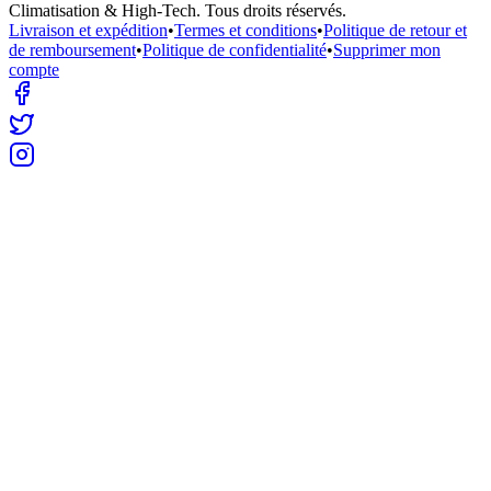
Climatisation & High-Tech
. Tous droits réservés.
Livraison et expédition
•
Termes et conditions
•
Politique de retour et
de remboursement
•
Politique de confidentialité
•
Supprimer mon
compte