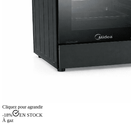
Cliquez pour agrandir
-
18
%
EN STOCK
À gaz