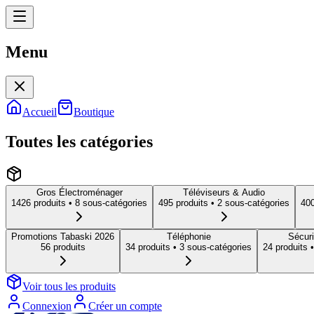
Menu
Menu
Accueil
Boutique
Toutes les catégories
Gros Électroménager
Téléviseurs & Audio
1426
produit
s
• 8 sous-catégories
495
produit
s
• 2 sous-catégories
40
Promotions Tabaski 2026
Téléphonie
Sécuri
56
produit
s
34
produit
s
• 3 sous-catégories
24
produit
s
•
Voir tous les produits
Connexion
Créer un compte