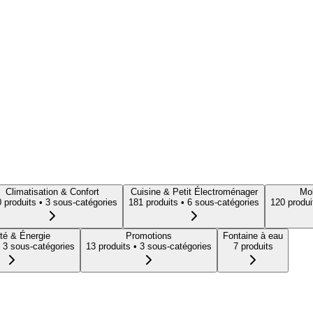
Climatisation & Confort
Cuisine & Petit Électroménager
Mob
0
produit
s
• 3 sous-catégories
181
produit
s
• 6 sous-catégories
120
produi
té & Énergie
Promotions
Fontaine à eau
 3 sous-catégories
13
produit
s
• 3 sous-catégories
7
produit
s