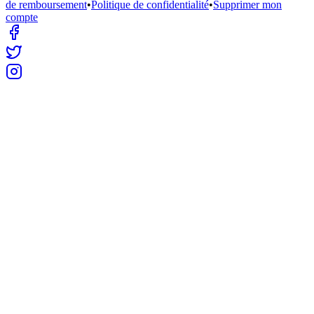
de remboursement
•
Politique de confidentialité
•
Supprimer mon
compte