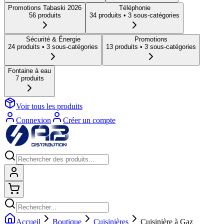
Promotions Tabaski 2026
Téléphonie
56
produit
s
34
produit
s
• 3 sous-catégories
Sécurité & Énergie
Promotions
24
produit
s
• 3 sous-catégories
13
produit
s
• 3 sous-catégories
Fontaine à eau
7
produit
s
Voir tous les produits
Connexion
Créer un compte
Connexion
Shopping cart
Accueil
Boutique
Cuisinières
Cuisinière à Gaz