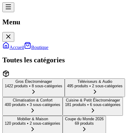
Menu
Menu
Accueil
Boutique
Toutes les catégories
Gros Électroménager
Téléviseurs & Audio
1422
produit
s
• 8 sous-catégories
495
produit
s
• 2 sous-catégories
Climatisation & Confort
Cuisine & Petit Électroménager
400
produit
s
• 3 sous-catégories
181
produit
s
• 6 sous-catégories
Mobilier & Maison
Coupe du Monde 2026
120
produit
s
• 2 sous-catégories
69
produit
s