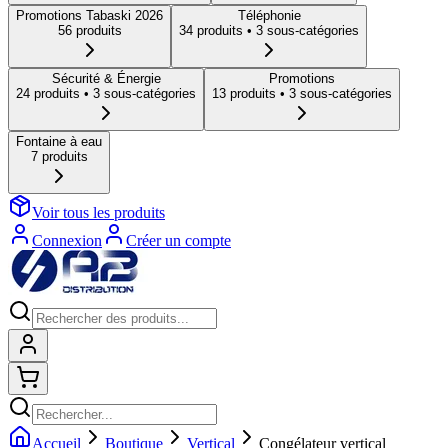
Promotions Tabaski 2026
Téléphonie
56
produit
s
34
produit
s
• 3 sous-catégories
Sécurité & Énergie
Promotions
24
produit
s
• 3 sous-catégories
13
produit
s
• 3 sous-catégories
Fontaine à eau
7
produit
s
Voir tous les produits
Connexion
Créer un compte
Connexion
Shopping cart
Accueil
Boutique
Vertical
Congélateur vertical