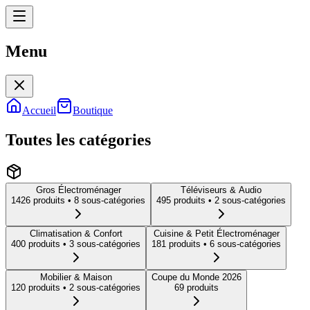
Menu
Menu
Accueil
Boutique
Toutes les catégories
Gros Électroménager
Téléviseurs & Audio
1426
produit
s
• 8 sous-catégories
495
produit
s
• 2 sous-catégories
Climatisation & Confort
Cuisine & Petit Électroménager
400
produit
s
• 3 sous-catégories
181
produit
s
• 6 sous-catégories
Mobilier & Maison
Coupe du Monde 2026
120
produit
s
• 2 sous-catégories
69
produit
s