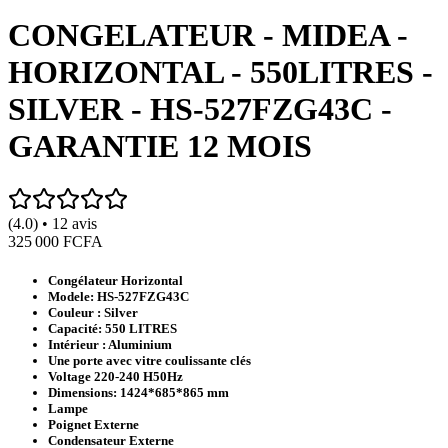
CONGELATEUR - MIDEA -
HORIZONTAL - 550LITRES -
SILVER - HS-527FZG43C -
GARANTIE 12 MOIS
(4.0) • 12 avis
325 000 FCFA
Congélateur Horizontal
Modele: HS-527FZG43C
Couleur : Silver
Capacité: 550 LITRES
Intérieur : Aluminium
Une porte avec vitre coulissante clés
Voltage 220-240 H50Hz
Dimensions: 1424*685*865 mm
Lampe
Poignet Externe
Condensateur Externe