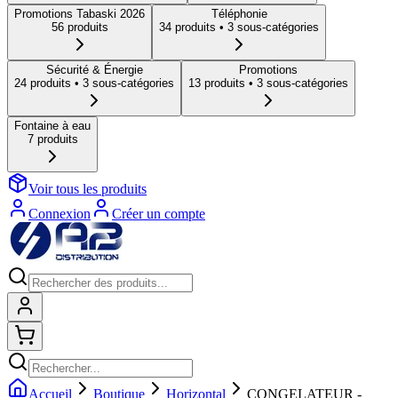
Promotions Tabaski 2026
Téléphonie
56
produit
s
34
produit
s
• 3 sous-catégories
Sécurité & Énergie
Promotions
24
produit
s
• 3 sous-catégories
13
produit
s
• 3 sous-catégories
Fontaine à eau
7
produit
s
Voir tous les produits
Connexion
Créer un compte
Connexion
Shopping cart
Accueil
Boutique
Horizontal
CONGELATEUR -