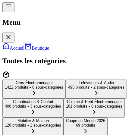
Menu
Menu
Accueil
Boutique
Toutes les catégories
Gros Électroménager
Téléviseurs & Audio
1422
produit
s
• 8 sous-catégories
495
produit
s
• 2 sous-catégories
Climatisation & Confort
Cuisine & Petit Électroménager
400
produit
s
• 3 sous-catégories
181
produit
s
• 6 sous-catégories
Mobilier & Maison
Coupe du Monde 2026
120
produit
s
• 2 sous-catégories
69
produit
s