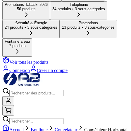
Promotions Tabaski 2026
Téléphonie
56
produit
s
34
produit
s
• 3 sous-catégories
Sécurité & Énergie
Promotions
24
produit
s
• 3 sous-catégories
13
produit
s
• 3 sous-catégories
Fontaine à eau
7
produit
s
Voir tous les produits
Connexion
Créer un compte
Connexion
Shopping cart
Accueil
Boutique
Congélateur
Congélateur Horizontal