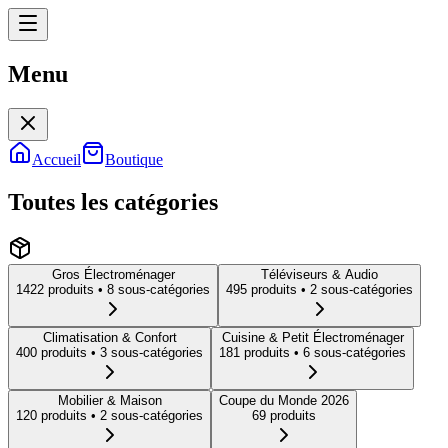
Menu
Menu
Accueil
Boutique
Toutes les catégories
Gros Électroménager
Téléviseurs & Audio
1422
produit
s
• 8 sous-catégories
495
produit
s
• 2 sous-catégories
Climatisation & Confort
Cuisine & Petit Électroménager
400
produit
s
• 3 sous-catégories
181
produit
s
• 6 sous-catégories
Mobilier & Maison
Coupe du Monde 2026
120
produit
s
• 2 sous-catégories
69
produit
s