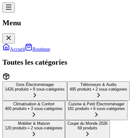
Menu
Menu
Accueil
Boutique
Toutes les catégories
Gros Électroménager
Téléviseurs & Audio
1426
produit
s
• 8 sous-catégories
495
produit
s
• 2 sous-catégories
Climatisation & Confort
Cuisine & Petit Électroménager
400
produit
s
• 3 sous-catégories
181
produit
s
• 6 sous-catégories
Mobilier & Maison
Coupe du Monde 2026
120
produit
s
• 2 sous-catégories
69
produit
s