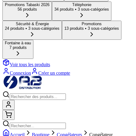
Promotions Tabaski 2026
Téléphonie
56
produit
s
34
produit
s
• 3 sous-catégories
Sécurité & Énergie
Promotions
24
produit
s
• 3 sous-catégories
13
produit
s
• 3 sous-catégories
Fontaine à eau
7
produit
s
Voir tous les produits
Connexion
Créer un compte
Connexion
Shopping cart
Accueil
Boutique
Congélateurs
Congélateur