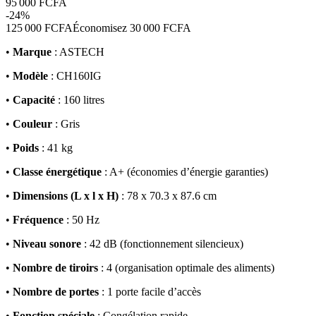
95 000 FCFA
-
24
%
125 000 FCFA
Économisez
30 000 FCFA
•
Marque
: ASTECH
•
Modèle
: CH160IG
•
Capacité
: 160 litres
•
Couleur
: Gris
•
Poids
: 41 kg
•
Classe énergétique
: A+ (économies d’énergie garanties)
•
Dimensions (L x l x H)
: 78 x 70.3 x 87.6 cm
•
Fréquence
: 50 Hz
•
Niveau sonore
: 42 dB (fonctionnement silencieux)
•
Nombre de tiroirs
: 4 (organisation optimale des aliments)
•
Nombre de portes
: 1 porte facile d’accès
•
Fonction spéciale
: Congélation rapide