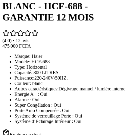
BLANC - HCF-688 -
GARANTIE 12 MOIS
(4.0) • 12 avis
475 000 FCFA
Marque: Haier
Modèle: HCF-688
Type: Horizontal
Capacité: 800 LITRES.
Puissance:220-240V/50HZ.
Couleur: blanc
Autres caractéristiques:Dégivrage manuel / lumière interne
Energie A+ : Oui
Alarme : Oui
Super Congélation : Oui
Porte Auto Compensée : Oui
Système de verrouillage Porte : Oui
Système d’Eclairage Intérieur : Oui
Rupture de stock