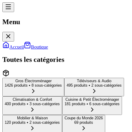
Menu
Menu
Accueil
Boutique
Toutes les catégories
Gros Électroménager
Téléviseurs & Audio
1426
produit
s
• 8 sous-catégories
495
produit
s
• 2 sous-catégories
Climatisation & Confort
Cuisine & Petit Électroménager
400
produit
s
• 3 sous-catégories
181
produit
s
• 6 sous-catégories
Mobilier & Maison
Coupe du Monde 2026
120
produit
s
• 2 sous-catégories
69
produit
s