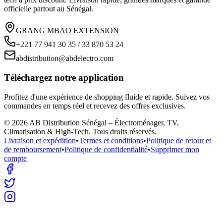
officielle partout au Sénégal.
GRANG MBAO EXTENSION
+221 77 941 30 35 / 33 870 53 24
abdistribution@abdelectro.com
Téléchargez notre application
Profitez d'une expérience de shopping fluide et rapide. Suivez vos
commandes en temps réel et recevez des offres exclusives.
©
2026
AB Distribution Sénégal – Électroménager, TV,
Climatisation & High-Tech
. Tous droits réservés.
Livraison et expédition
•
Termes et conditions
•
Politique de retour et
de remboursement
•
Politique de confidentialité
•
Supprimer mon
compte