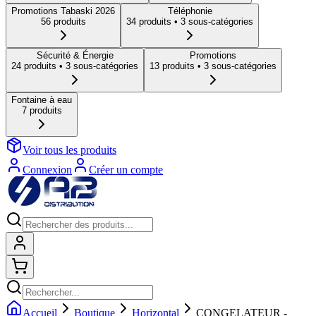
Promotions Tabaski 2026
Téléphonie
56
produit
s
34
produit
s
• 3 sous-catégories
Sécurité & Énergie
Promotions
24
produit
s
• 3 sous-catégories
13
produit
s
• 3 sous-catégories
Fontaine à eau
7
produit
s
Voir tous les produits
Connexion
Créer un compte
Connexion
Shopping cart
Accueil
Boutique
Horizontal
CONGELATEUR -