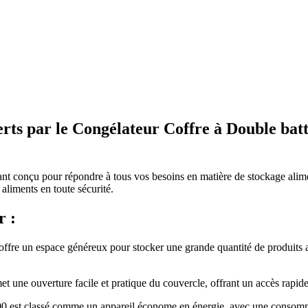
ferts par le Congélateur Coffre à Double bat
t conçu pour répondre à tous vos besoins en matière de stockage alimen
 aliments en toute sécurité.
r :
ffre un espace généreux pour stocker une grande quantité de produits ali
une ouverture facile et pratique du couvercle, offrant un accès rapide 
t classé comme un appareil économe en énergie, avec une consommatio