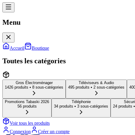
Menu
Menu
Accueil
Boutique
Toutes les catégories
Gros Électroménager
Téléviseurs & Audio
1426
produit
s
• 8 sous-catégories
495
produit
s
• 2 sous-catégories
40
Promotions Tabaski 2026
Téléphonie
Sécuri
56
produit
s
34
produit
s
• 3 sous-catégories
24
produit
s
•
Voir tous les produits
Connexion
Créer un compte