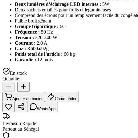
Deux lumières d’éclairage LED internes :
5W
Deux sachets émaillés pour fruits et légumineuses
Comprend des écrous pour un remplacement facile du congélat
Faible bruit gênant
Groupe frigorifique :
6C
Fréquence :
50 Hz
Tension :
220-240 W
Courant :
2,0 A
Gaz :
R600a/92g
Poids total de l’article :
60 kg
Garantie :
12 mois
En stock
Quantité:
1
Ajouter au panier
Commander
WhatsApp
Livraison Rapide
Partout au Sénégal