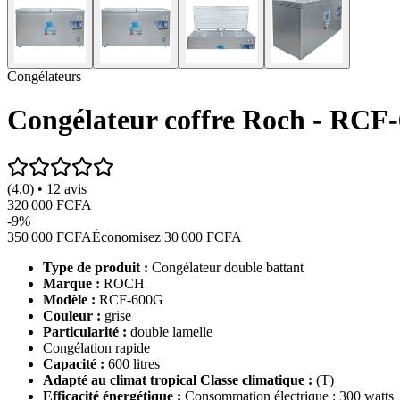
Congélateurs
Congélateur coffre Roch - RCF-6
(4.0) • 12 avis
320 000 FCFA
-
9
%
350 000 FCFA
Économisez
30 000 FCFA
Type de produit :
Congélateur double battant
Marque :
ROCH
Modèle :
RCF-600G
Couleur :
grise
Particularité :
double lamelle
Congélation rapide
Capacité :
600 litres
Adapté au climat tropical Classe climatique :
(T)
Efficacité énergétique :
Consommation électrique : 300 watts