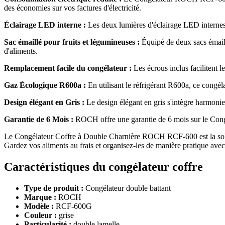
des économies sur vos factures d'électricité.
Éclairage LED interne :
Les deux lumières d'éclairage LED internes de
Sac émaillé pour fruits et légumineuses :
Équipé de deux sacs émaillé
d'aliments.
Remplacement facile du congélateur :
Les écrous inclus facilitent le
Gaz Écologique R600a :
En utilisant le réfrigérant R600a, ce congél
Design élégant en Gris :
Le design élégant en gris s'intègre harmoni
Garantie de 6 Mois :
ROCH offre une garantie de 6 mois sur le Congél
Le Congélateur Coffre à Double Charnière ROCH RCF-600 est la solution
Gardez vos aliments au frais et organisez-les de manière pratique ave
Caractéristiques du congélateur coffre
Type de produit :
Congélateur double battant
Marque :
ROCH
Modèle :
RCF-600G
Couleur :
grise
Particularité :
double lamelle