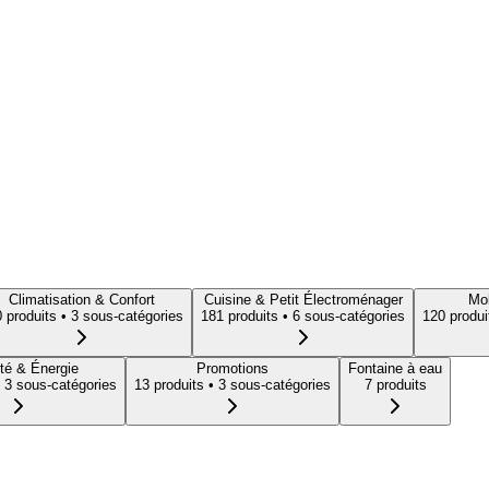
Climatisation & Confort
Cuisine & Petit Électroménager
Mob
0
produit
s
• 3 sous-catégories
181
produit
s
• 6 sous-catégories
120
produi
té & Énergie
Promotions
Fontaine à eau
 3 sous-catégories
13
produit
s
• 3 sous-catégories
7
produit
s