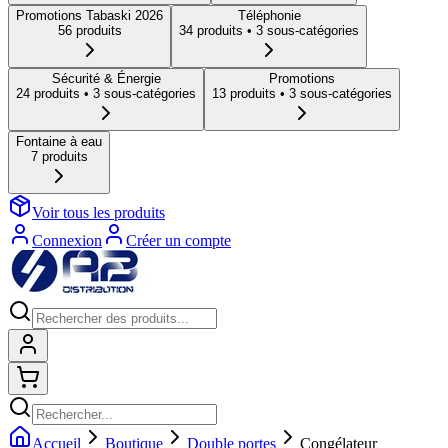
Promotions Tabaski 2026
Téléphonie
56
produit
s
34
produit
s
• 3 sous-catégories
Sécurité & Énergie
Promotions
24
produit
s
• 3 sous-catégories
13
produit
s
• 3 sous-catégories
Fontaine à eau
7
produit
s
Voir tous les produits
Connexion
Créer un compte
Connexion
Shopping cart
Accueil
Boutique
Double portes
Congélateur