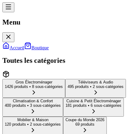
Menu
Menu
Accueil
Boutique
Toutes les catégories
Gros Électroménager
Téléviseurs & Audio
1426
produit
s
• 8 sous-catégories
495
produit
s
• 2 sous-catégories
Climatisation & Confort
Cuisine & Petit Électroménager
400
produit
s
• 3 sous-catégories
181
produit
s
• 6 sous-catégories
Mobilier & Maison
Coupe du Monde 2026
120
produit
s
• 2 sous-catégories
69
produit
s