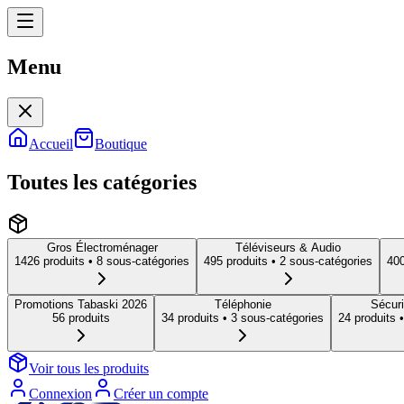
Menu
Menu
Accueil
Boutique
Toutes les catégories
Gros Électroménager
Téléviseurs & Audio
1426
produit
s
• 8 sous-catégories
495
produit
s
• 2 sous-catégories
40
Promotions Tabaski 2026
Téléphonie
Sécuri
56
produit
s
34
produit
s
• 3 sous-catégories
24
produit
s
•
Voir tous les produits
Connexion
Créer un compte