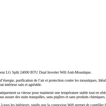
tiseur LG Split 24000 BTU Dual Inverter Wifi Anti-Moustique.
nergie, purification de l’air et protection contre les moustiques. Idéal
t intérieur sain et agréable.
tiquement sa vitesse pour maintenir une température stable tout en réd
s assure des nuits tranquilles, sans piqûres et sans produits chimiques.
à tous les intérieurs, tandis que la connexion Wifi permet de contrôler f