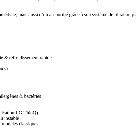
édiate, mais aussi d’un air purifié grâce à son système de filtration pla
e & refroidissement rapide
ues)
 allergènes & bactéries
lication LG ThinQ)
au instable
 modèles classiques