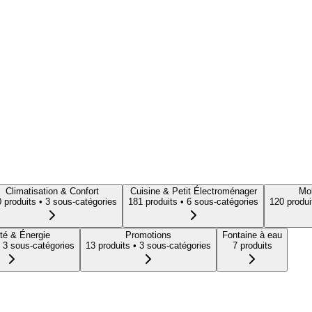
Climatisation & Confort
Cuisine & Petit Électroménager
Mob
0
produit
s
• 3 sous-catégories
181
produit
s
• 6 sous-catégories
120
produi
té & Énergie
Promotions
Fontaine à eau
 3 sous-catégories
13
produit
s
• 3 sous-catégories
7
produit
s