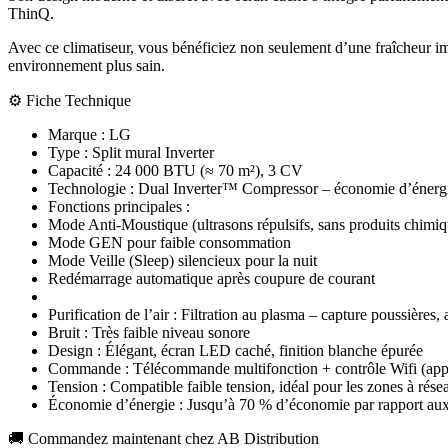
ThinQ.
Avec ce climatiseur, vous bénéficiez non seulement d’une fraîcheur imm
environnement plus sain.
⚙️ Fiche Technique
Marque : LG
Type : Split mural Inverter
Capacité : 24 000 BTU (≈ 70 m²), 3 CV
Technologie : Dual Inverter™ Compressor – économie d’énergi
Fonctions principales :
Mode Anti-Moustique (ultrasons répulsifs, sans produits chimiq
Mode GEN pour faible consommation
Mode Veille (Sleep) silencieux pour la nuit
Redémarrage automatique après coupure de courant
Purification de l’air : Filtration au plasma – capture poussières,
Bruit : Très faible niveau sonore
Design : Élégant, écran LED caché, finition blanche épurée
Commande : Télécommande multifonction + contrôle Wifi (app
Tension : Compatible faible tension, idéal pour les zones à rése
Économie d’énergie : Jusqu’à 70 % d’économie par rapport aux
🚚 Commandez maintenant chez AB Distribution