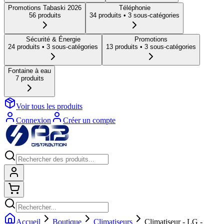
Promotions Tabaski 2026
Téléphonie
56
produit
s
34
produit
s
• 3 sous-catégories
Sécurité & Énergie
Promotions
24
produit
s
• 3 sous-catégories
13
produit
s
• 3 sous-catégories
Fontaine à eau
7
produit
s
Voir tous les produits
Connexion
Créer un compte
Connexion
Shopping cart
Accueil
Boutique
Climatiseurs
Climatiseur - LG -