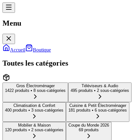
Menu
Menu
Accueil
Boutique
Toutes les catégories
Gros Électroménager
Téléviseurs & Audio
1422
produit
s
• 8 sous-catégories
495
produit
s
• 2 sous-catégories
Climatisation & Confort
Cuisine & Petit Électroménager
400
produit
s
• 3 sous-catégories
181
produit
s
• 6 sous-catégories
Mobilier & Maison
Coupe du Monde 2026
120
produit
s
• 2 sous-catégories
69
produit
s