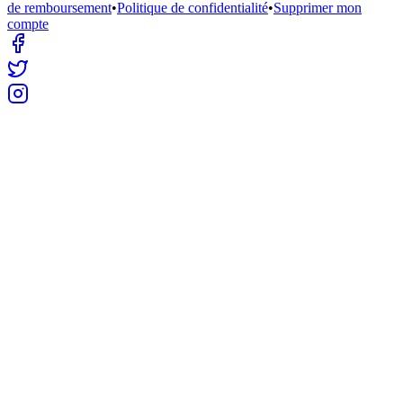
de remboursement
•
Politique de confidentialité
•
Supprimer mon
compte