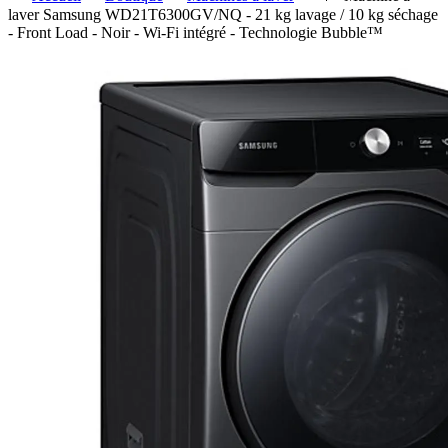
laver Samsung WD21T6300GV/NQ - 21 kg lavage / 10 kg séchage
- Front Load - Noir - Wi-Fi intégré - Technologie Bubble™