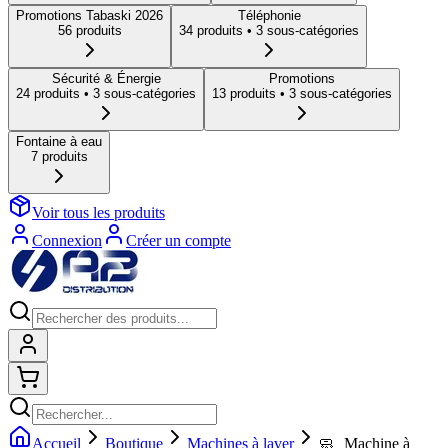
Promotions Tabaski 2026
Téléphonie
56
produit
s
34
produit
s
• 3 sous-catégories
Sécurité & Énergie
Promotions
24
produit
s
• 3 sous-catégories
13
produit
s
• 3 sous-catégories
Fontaine à eau
7
produit
s
Voir tous les produits
Connexion
Créer un compte
Connexion
Shopping cart
Accueil
Boutique
Machines à laver
🧼 Machine à