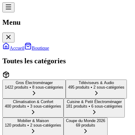
Menu
Menu
Accueil
Boutique
Toutes les catégories
Gros Électroménager
Téléviseurs & Audio
1422
produit
s
• 8 sous-catégories
495
produit
s
• 2 sous-catégories
Climatisation & Confort
Cuisine & Petit Électroménager
400
produit
s
• 3 sous-catégories
181
produit
s
• 6 sous-catégories
Mobilier & Maison
Coupe du Monde 2026
120
produit
s
• 2 sous-catégories
69
produit
s